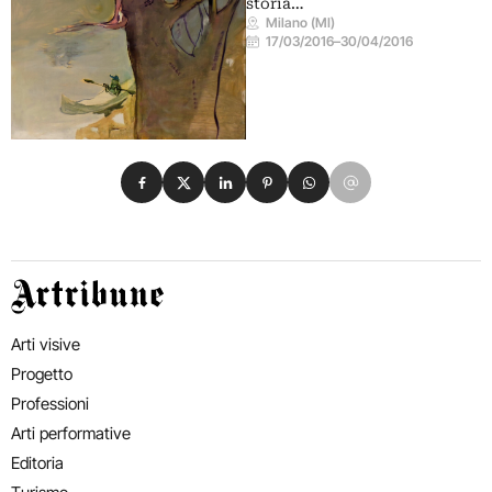
storia…
Milano (MI)
17/03/2016
–
30/04/2016
Condividi su Facebook
Condividi su X
Condividi su LinkedIn
Condividi su Pinterest
Condividi su WhatsApp
Condividi su Email
Artribune
Arti visive
Progetto
Professioni
Arti performative
Editoria