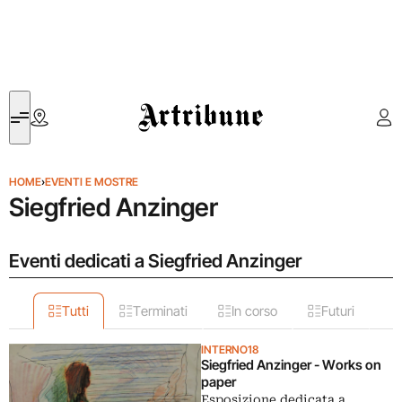
Artribune
HOME
›
EVENTI E MOSTRE
Siegfried Anzinger
Eventi dedicati a Siegfried Anzinger
Tutti
Terminati
In corso
Futuri
INTERNO18
Siegfried Anzinger - Works on
paper
Esposizione dedicata a