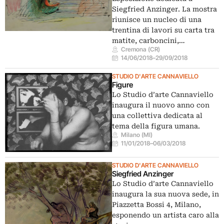
Siegfried Anzinger. La mostra
riunisce un nucleo di una
trentina di lavori su carta tra
matite, carboncini,…
Cremona (CR)
14/06/2018
–
29/09/2018
STUDIO D'ARTE CANNAVIELLO
Figure
Lo Studio d’arte Cannaviello
inaugura il nuovo anno con
una collettiva dedicata al
tema della figura umana.
Milano (MI)
11/01/2018
–
06/03/2018
STUDIO D'ARTE CANNAVIELLO
Siegfried Anzinger
Lo Studio d’arte Cannaviello
inaugura la sua nuova sede, in
Piazzetta Bossi 4, Milano,
esponendo un artista caro alla