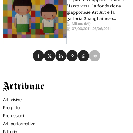
Marzo 2011, la fondazione
giapponese Art Art e la
galleria Shanghainese…
Milano (MI)
07/06/2011
–
26/06/2011
Condividi su Facebook
Condividi su X
Condividi su LinkedIn
Condividi su Pinterest
Condividi su WhatsApp
Condividi su Email
Artribune
Arti visive
Progetto
Professioni
Arti performative
Editoria