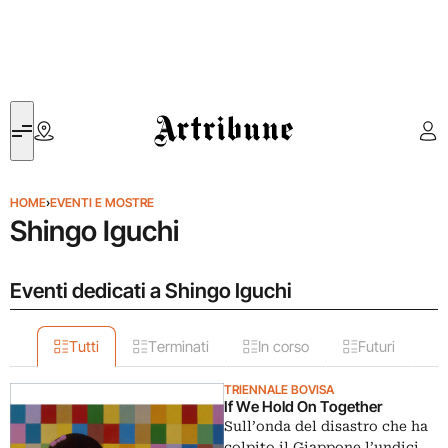
Artribune
HOME
›
EVENTI E MOSTRE
Shingo Iguchi
Eventi dedicati a Shingo Iguchi
Tutti
Terminati
In corso
Futuri
TRIENNALE BOVISA
If We Hold On Together
Sull’onda del disastro che ha
colpito il Giappone l’undici