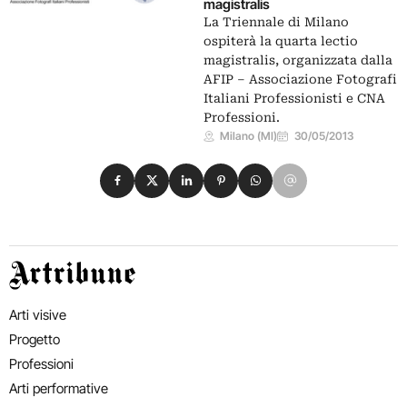
magistralis
La Triennale di Milano
ospiterà la quarta lectio
magistralis, organizzata dalla
AFIP – Associazione Fotografi
Italiani Professionisti e CNA
Professioni.
Milano (MI)
30/05/2013
Condividi su Facebook
Condividi su X
Condividi su LinkedIn
Condividi su Pinterest
Condividi su WhatsApp
Condividi su Email
Artribune
Arti visive
Progetto
Professioni
Arti performative