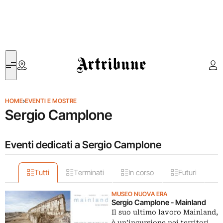
Artribune
HOME
›
EVENTI E MOSTRE
Sergio Camplone
Eventi dedicati a Sergio Camplone
Tutti
Terminati
In corso
Futuri
MUSEO NUOVA ERA
Sergio Camplone - Mainland
Il suo ultimo lavoro Mainland,
è un’incursione nei territori