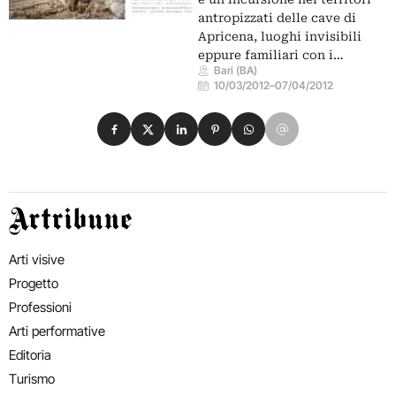
antropizzati delle cave di
Apricena, luoghi invisibili
eppure familiari con i…
Bari (BA)
10/03/2012
–
07/04/2012
Condividi su Facebook
Condividi su X
Condividi su LinkedIn
Condividi su Pinterest
Condividi su WhatsApp
Condividi su Email
Artribune
Arti visive
Progetto
Professioni
Arti performative
Editoria
Turismo