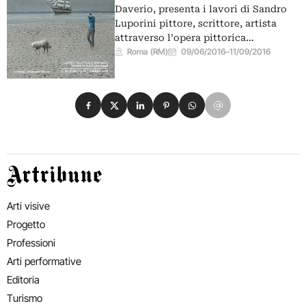
Daverio, presenta i lavori di Sandro
Luporini pittore, scrittore, artista
attraverso l’opera pittorica…
Roma (RM)
09/06/2016
–
11/09/2016
Condividi su Facebook
Condividi su X
Condividi su LinkedIn
Condividi su Pinterest
Condividi su WhatsApp
Condividi su Email
Artribune
Arti visive
Progetto
Professioni
Arti performative
Editoria
Turismo