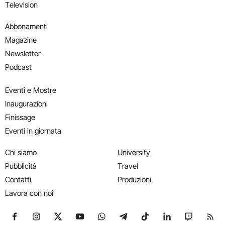
Television
Abbonamenti
Magazine
Newsletter
Podcast
Eventi e Mostre
Inaugurazioni
Finissage
Eventi in giornata
Chi siamo
University
Pubblicità
Travel
Contatti
Produzioni
Lavora con noi
Seguici su Facebook
Seguici su Instagram
Seguici su X
Seguici su YouTube
Seguici su WhatsApp
Seguici su Telegram
Seguici su TikTok
Seguici su Link
Seguici su
Segui