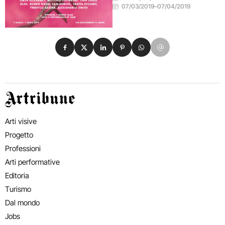
07/03/2019
–
07/04/2019
Condividi su Facebook
Condividi su X
Condividi su LinkedIn
Condividi su Pinterest
Condividi su WhatsApp
Condividi su Email
Artribune
Arti visive
Progetto
Professioni
Arti performative
Editoria
Turismo
Dal mondo
Jobs