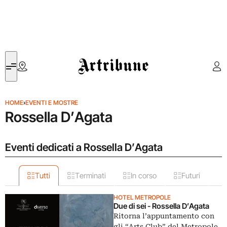
Artribune
HOME
›
EVENTI E MOSTRE
Rossella D’Agata
Eventi dedicati a Rossella D’Agata
Tutti
Terminati
In corso
Futuri
HOTEL METROPOLE
Due di sei - Rossella D’Agata
Ritorna l’appuntamento con
gli “Arts Club” del Metropole,