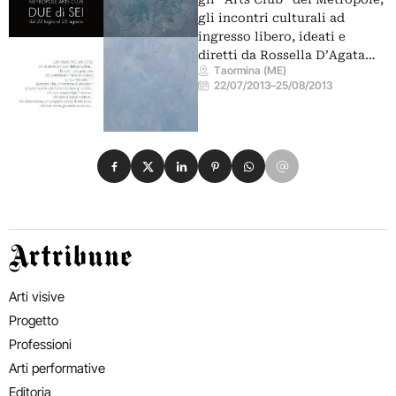
gli incontri culturali ad
ingresso libero, ideati e
diretti da Rossella D’Agata…
Taormina (ME)
22/07/2013
–
25/08/2013
Condividi su Facebook
Condividi su X
Condividi su LinkedIn
Condividi su Pinterest
Condividi su WhatsApp
Condividi su Email
Artribune
Arti visive
Progetto
Professioni
Arti performative
Editoria