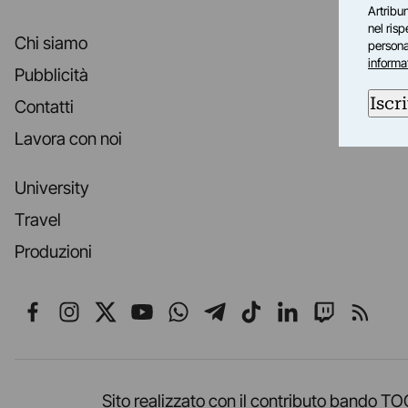
Artribun
nel ris
Chi siamo
personal
informa
Pubblicità
Iscri
Contatti
Lavora con noi
University
Travel
Produzioni
Seguici su Facebook
Seguici su Instagram
Seguici su X
Seguici su YouTube
Seguici su WhatsApp
Seguici su Telegr
Seguici su TikT
Seguici su L
Seguici 
Segui
Sito realizzato con il contributo band