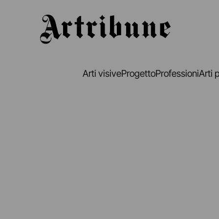
Artribune
Arti visive
Progetto
Professioni
Arti 