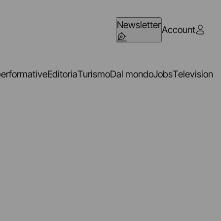
Newsletter
Account
performative
Editoria
Turismo
Dal mondo
Jobs
Television