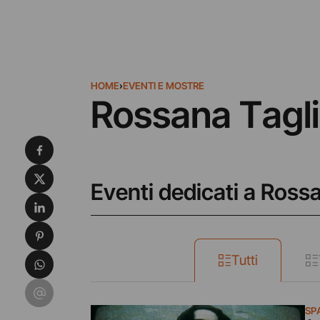
HOME
›
EVENTI E MOSTRE
Rossana Tagli
Condividi su Facebook
Condividi su X
Eventi dedicati a Rossa
Condividi su LinkedIn
Condividi su Pinterest
Condividi su WhatsApp
Tutti
Condividi su Email
SP