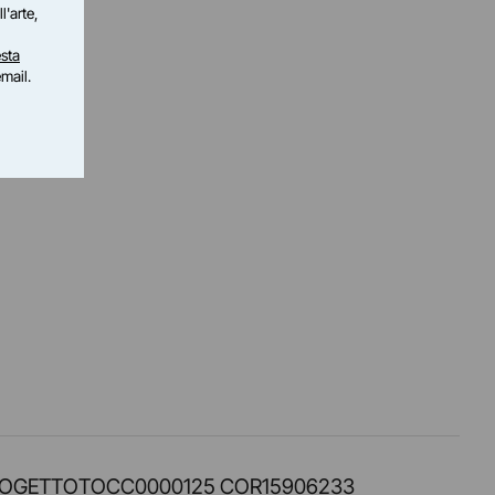
l'arte,
sta
email.
PROT. PROGETTOTOCC0000125 COR15906233