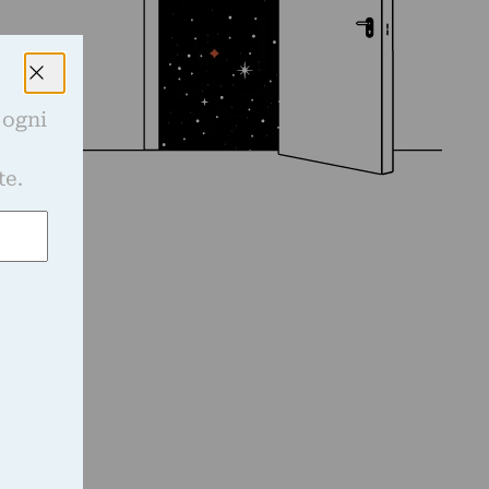
 ogni
e
te.