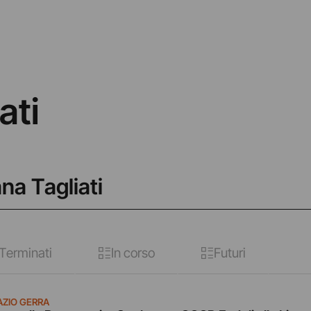
ati
na Tagliati
Terminati
In corso
Futuri
AZIO GERRA