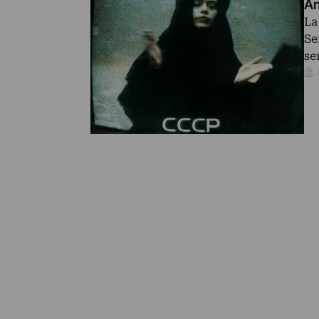
An
La
Se
se