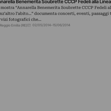
narella Benemerita Soubrette CCCP Fedeli alla Linea
 mostra “Annarella Benemerita Soubrette CCCP Fedeli al
nz’altro l’abito…” documenta concerti, eventi, passaggi t
rvizi fotografici che…
02/05/2014
–
15/06/2014
Reggio Emilia (RE)