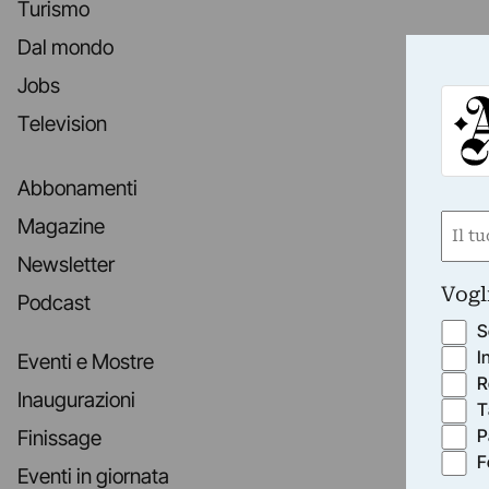
Turismo
Dal mondo
Jobs
Television
Abbonamenti
Nom
Magazine
(Obbli
Newsletter
Nome
Vogl
Podcast
S
I
Eventi e Mostre
R
Inaugurazioni
T
P
Finissage
F
Eventi in giornata