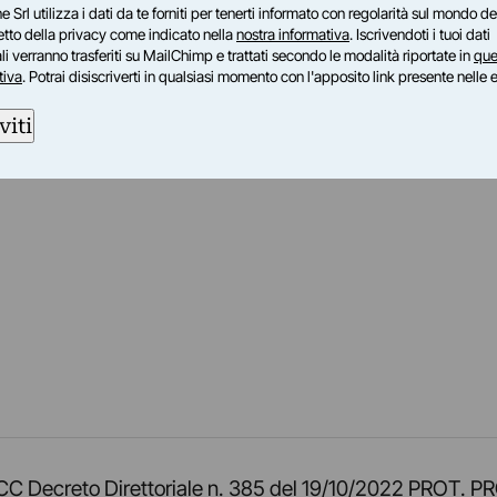
e Srl utilizza i dati da te forniti per tenerti informato con regolarità sul mondo del
petto della privacy come indicato nella
nostra informativa
. Iscrivendoti i tuoi dati
i verranno trasferiti su MailChimp e trattati secondo le modalità riportate in
que
tiva
. Potrai disiscriverti in qualsiasi momento con l'apposito link presente nelle 
viti
am
ok
inkedIn
su Twitch
ci su Rss
o TOCC Decreto Direttoriale n. 385 del 19/10/2022 