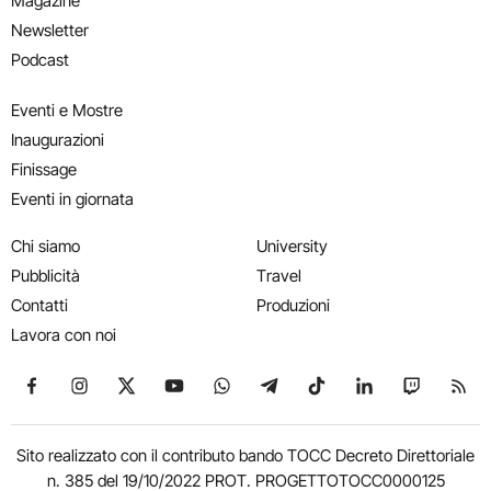
Magazine
Newsletter
Podcast
Eventi e Mostre
Inaugurazioni
Finissage
Eventi in giornata
Chi siamo
University
Pubblicità
Travel
Contatti
Produzioni
Lavora con noi
Seguici su Facebook
Seguici su Instagram
Seguici su X
Seguici su YouTube
Seguici su WhatsApp
Seguici su Telegram
Seguici su TikTok
Seguici su Link
Seguici su
Segui
Sito realizzato con il contributo bando TOCC Decreto Direttoriale
n. 385 del 19/10/2022 PROT. PROGETTOTOCC0000125