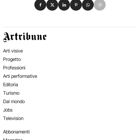
Condividi su Facebook
Condividi su X
Condividi su LinkedIn
Condividi su Pinterest
Condividi su WhatsApp
Condividi su Email
Artribune
Arti visive
Progetto
Professioni
Arti performative
Editoria
Turismo
Dal mondo
Jobs
Television
Abbonamenti