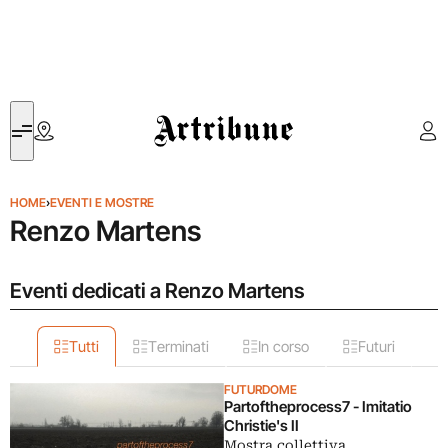
Artribune
HOME
›
EVENTI E MOSTRE
Renzo Martens
Eventi dedicati a Renzo Martens
Tutti
Terminati
In corso
Futuri
FUTURDOME
Partoftheprocess7 - Imitatio
Christie's II
Mostra collettiva