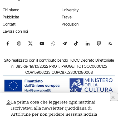
Chi siamo
University
Pubblicità
Travel
Contatti
Produzioni
Lavora con noi
Seguici su Facebook
Seguici su Instagram
Seguici su X
Seguici su YouTube
Seguici su WhatsApp
Seguici su Telegram
Seguici su TikTok
Seguici su Link
Seguici su
Segui
Sito realizzato con il contributo bando TOCC Decreto Direttoriale
n. 385 del 19/10/2022 PROT. PROGETTOTOCC0000125
COR15906233 CUPC87J23001080008
La prima cosa che leggerete ogni mattina!
© 2011-2026 ARTRIBUNE srl – Corso Vittorio Emanuele II, 287 –
Iscrivetevi alla newsletter quotidiana di
00186 Roma - P.I. 11381581005
Artribune per non perdere nessuna notizia
Privacy: Responsabile della protezione dei dati personali