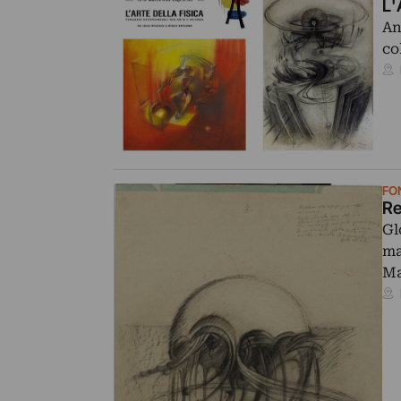
L'
An
co
FO
Re
Gl
ma
Ma