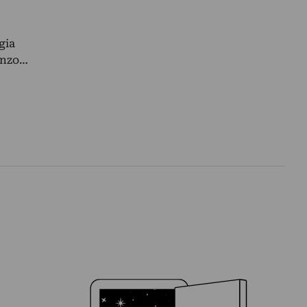
gia
Renzo…