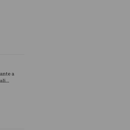
tante a
uali…