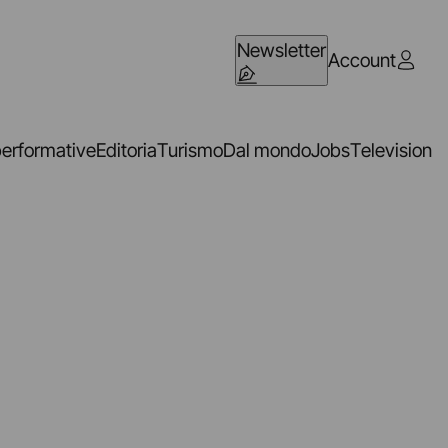
Newsletter
Account
performative
Editoria
Turismo
Dal mondo
Jobs
Television