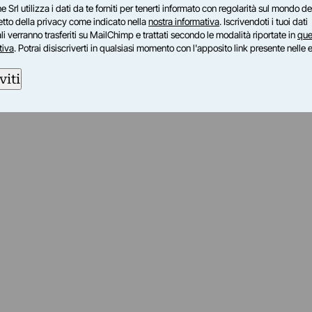
e Srl utilizza i dati da te forniti per tenerti informato con regolarità sul mondo del
petto della privacy come indicato nella
nostra informativa
. Iscrivendoti i tuoi dati
i verranno trasferiti su MailChimp e trattati secondo le modalità riportate in
que
tiva
. Potrai disiscriverti in qualsiasi momento con l'apposito link presente nelle 
viti
am
ok
inkedIn
su Twitch
ci su Rss