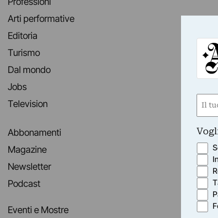
Professioni
Arti performative
Editoria
Turismo
Dal mondo
Jobs
Nom
Television
(Requ
First
Vogl
Abbonamenti
S
Magazine
I
Newsletter
R
T
Podcast
P
F
Eventi e Mostre