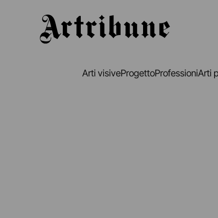
Artribune
Arti visive
Progetto
Professioni
Arti 