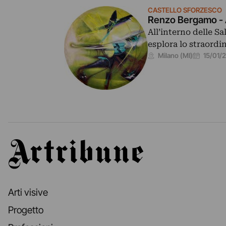
CASTELLO SFORZESCO
Renzo Bergamo - 
All’interno delle S
esplora lo straordi
15/01/
Milano (MI)
Artribune
Arti visive
Progetto