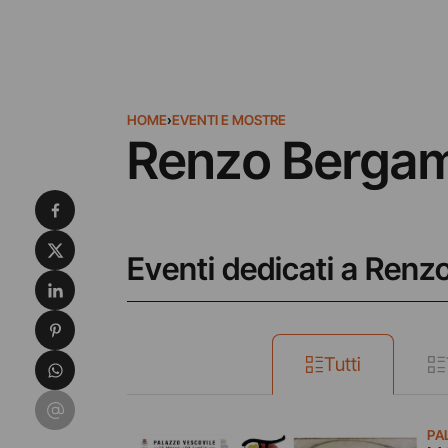
HOME
›
EVENTI E MOSTRE
Renzo Berga
Condividi su Facebook
Condividi su X
Eventi dedicati a Ren
Condividi su LinkedIn
Condividi su Pinterest
Condividi su WhatsApp
Tutti
Condividi su Email
PA