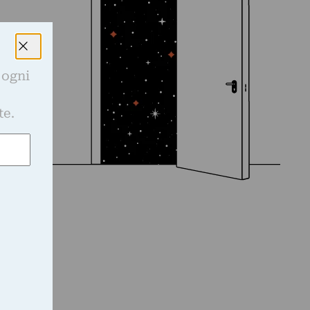
 ogni
e
te.