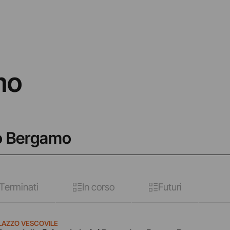
mo
zo Bergamo
Terminati
In corso
Futuri
LAZZO VESCOVILE