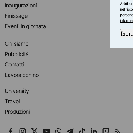
Artribun
Inaugurazioni
nel ris
personal
Finissage
informa
Eventi in giornata
Iscri
Chi siamo
Pubblicità
Contatti
Lavora con noi
University
Travel
Produzioni
Seguici su Facebook
Seguici su Instagram
Seguici su X
Seguici su YouTube
Seguici su WhatsApp
Seguici su Telegr
Seguici su TikT
Seguici su L
Seguici 
Segui