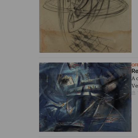
OF
Re
A 
Ve