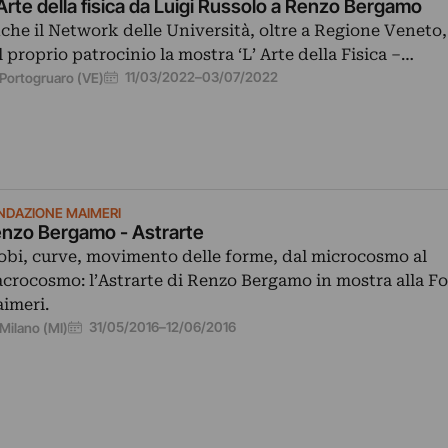
Arte della fisica da Luigi Russolo a Renzo Bergamo
che il Network delle Università, oltre a Regione Veneto,
l proprio patrocinio la mostra ‘L’ Arte della Fisica –…
11/03/2022
–
03/07/2022
Portogruaro (VE)
NDAZIONE MAIMERI
nzo Bergamo - Astrarte
obi, curve, movimento delle forme, dal microcosmo al
crocosmo: l’Astrarte di Renzo Bergamo in mostra alla F
imeri.
31/05/2016
–
12/06/2016
Milano (MI)