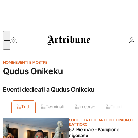
Artribune
HOME
›
EVENTI E MOSTRE
Qudus Onikeku
Eventi dedicati a Qudus Onikeku
Tutti
Terminati
In corso
Futuri
SCOLETTA DELL'ARTE DEI TIRAORO E
BATTIORO
57. Biennale - Padiglione
nigeriano