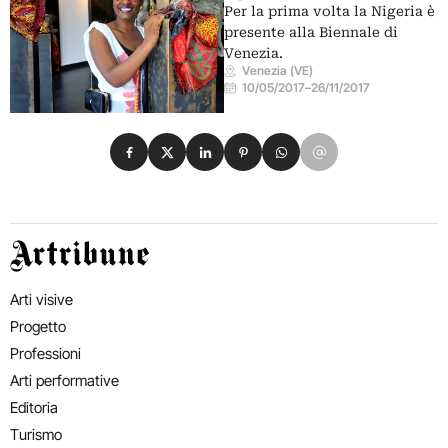
Per la prima volta la Nigeria è
presente alla Biennale di
Venezia.
Venezia (VE)
10/05/2017
–
26/11/2017
Condividi su Facebook
Condividi su X
Condividi su LinkedIn
Condividi su Pinterest
Condividi su WhatsApp
Condividi su Email
Artribune
Arti visive
Progetto
Professioni
Arti performative
Editoria
Turismo