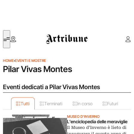
Artribune
HOME
›
EVENTI E MOSTRE
Pilar Vivas Montes
Eventi dedicati a Pilar Vivas Montes
Tutti
Terminati
In corso
Futuri
MUSEO D’INVERNO
L’enciclopedia delle meraviglie
Il Museo d’Inverno è lieto di
inaugurare il quarto anno di