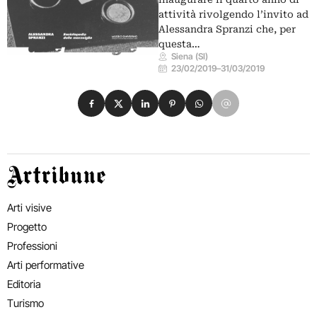
attività rivolgendo l’invito ad
Alessandra Spranzi che, per
questa…
Siena (SI)
23/02/2019
–
31/03/2019
Condividi su Facebook
Condividi su X
Condividi su LinkedIn
Condividi su Pinterest
Condividi su WhatsApp
Condividi su Email
Artribune
Arti visive
Progetto
Professioni
Arti performative
Editoria
Turismo