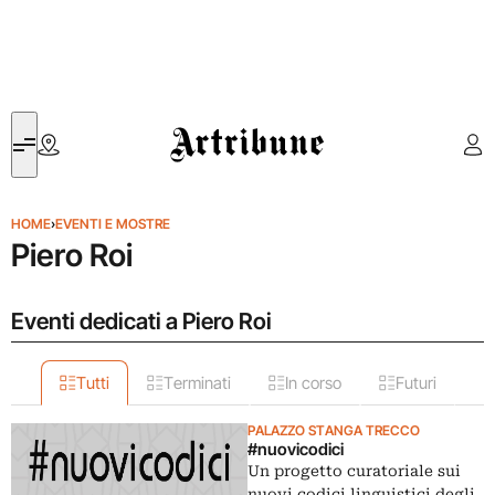
Artribune
HOME
›
EVENTI E MOSTRE
Piero Roi
Eventi dedicati a Piero Roi
Tutti
Terminati
In corso
Futuri
PALAZZO STANGA TRECCO
#nuovicodici
Un progetto curatoriale sui
nuovi codici linguistici degli