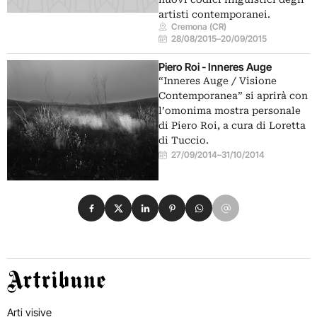
artisti contemporanei.
Cremona (CR)
28/08/2015
–
20/09/2015
Piero Roi - Inneres Auge
“Inneres Auge / Visione
Contemporanea” si aprirà con
l’omonima mostra personale
di Piero Roi, a cura di Loretta
di Tuccio.
27/09/2014
–
31/10/2014
Condividi su Facebook
Condividi su X
Condividi su LinkedIn
Condividi su Pinterest
Condividi su WhatsApp
Condividi su Email
Artribune
Arti visive