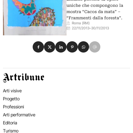
uniche che compongono la
mostra “Cacos da mata” –
“Frammenti dalla foresta”.
Roma (RM)
22/11/2013
–
30/11/2013
Condividi su Facebook
Condividi su X
Condividi su LinkedIn
Condividi su Pinterest
Condividi su WhatsApp
Condividi su Email
Artribune
Arti visive
Progetto
Professioni
Arti performative
Editoria
Turismo