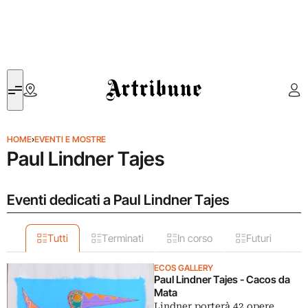
Artribune
HOME
›
EVENTI E MOSTRE
Paul Lindner Tajes
Eventi dedicati a Paul Lindner Tajes
Tutti
Terminati
In corso
Futuri
ECOS GALLERY
Paul Lindner Tajes - Cacos da
Mata
Lindner porterà 42 opere