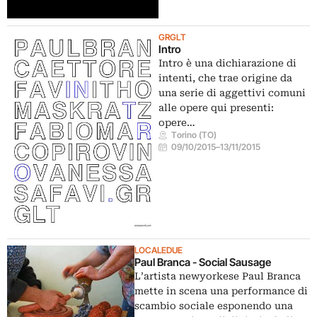
GRGLT
Intro
Intro è una dichiarazione di
intenti, che trae origine da
una serie di aggettivi comuni
alle opere qui presenti:
opere…
Torino (TO)
09/10/2015
–
13/11/2015
LOCALEDUE
Paul Branca - Social Sausage
L’artista newyorkese Paul Branca
mette in scena una performance di
scambio sociale esponendo una