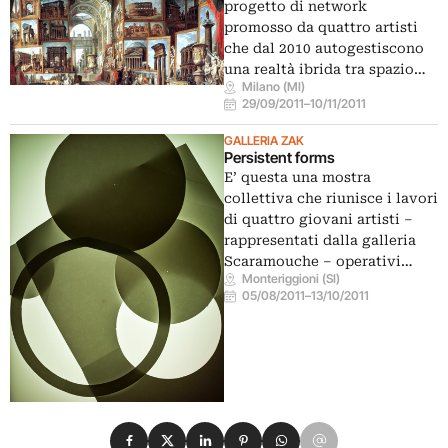
progetto di network
promosso da quattro artisti
che dal 2010 autogestiscono
una realtà ibrida tra spazio…
Milano (MI)
29/09/2011
–
10/11/2011
GALLERIA ZAK
Persistent forms
E’ questa una mostra
collettiva che riunisce i lavori
di quattro giovani artisti –
rappresentati dalla galleria
Scaramouche – operativi…
Monteriggioni (SI)
05/08/2011
–
13/10/2011
Condividi su Facebook
Condividi su X
Condividi su LinkedIn
Condividi su Pinterest
Condividi su WhatsApp
Condividi su Email