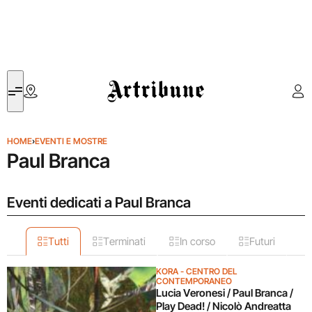
Artribune
HOME
›
EVENTI E MOSTRE
Paul Branca
Eventi dedicati a Paul Branca
Tutti
Terminati
In corso
Futuri
KORA - CENTRO DEL
CONTEMPORANEO
Lucia Veronesi / Paul Branca /
Play Dead! / Nicolò Andreatta