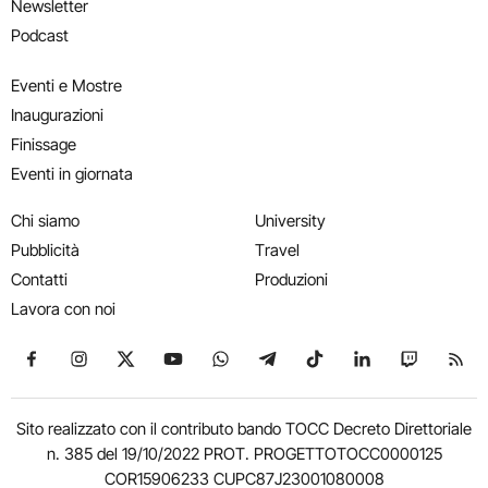
Newsletter
Podcast
Eventi e Mostre
Inaugurazioni
Finissage
Eventi in giornata
Chi siamo
University
Pubblicità
Travel
Contatti
Produzioni
Lavora con noi
Seguici su Facebook
Seguici su Instagram
Seguici su X
Seguici su YouTube
Seguici su WhatsApp
Seguici su Telegram
Seguici su TikTok
Seguici su Link
Seguici su
Segui
Sito realizzato con il contributo bando TOCC Decreto Direttoriale
n. 385 del 19/10/2022 PROT. PROGETTOTOCC0000125
COR15906233 CUPC87J23001080008