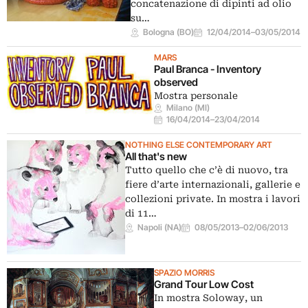
concatenazione di dipinti ad olio
su…
Bologna (BO)
12/04/2014
–
03/05/2014
MARS
Paul Branca - Inventory
observed
Mostra personale
Milano (MI)
16/04/2014
–
23/04/2014
NOTHING ELSE CONTEMPORARY ART
All that's new
Tutto quello che c’è di nuovo, tra
fiere d’arte internazionali, gallerie e
collezioni private. In mostra i lavori
di 11…
Napoli (NA)
08/05/2013
–
02/06/2013
SPAZIO MORRIS
Grand Tour Low Cost
In mostra Soloway, un