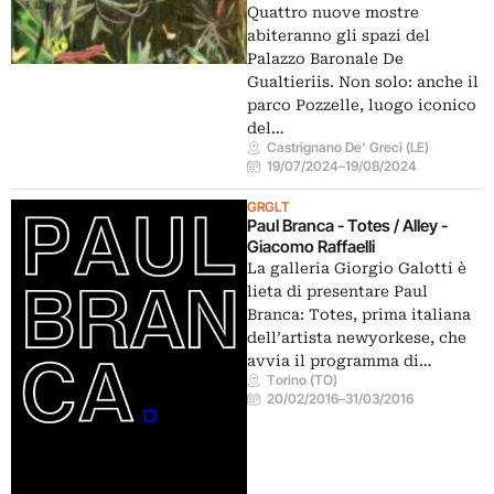
Quattro nuove mostre
abiteranno gli spazi del
Palazzo Baronale De
Gualtieriis. Non solo: anche il
parco Pozzelle, luogo iconico
del…
Castrignano De' Greci (LE)
19/07/2024
–
19/08/2024
GRGLT
Paul Branca - Totes / Alley -
Giacomo Raffaelli
La galleria Giorgio Galotti è
lieta di presentare Paul
Branca: Totes, prima italiana
dell’artista newyorkese, che
avvia il programma di…
Torino (TO)
20/02/2016
–
31/03/2016