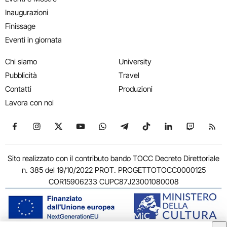
Inaugurazioni
Finissage
Eventi in giornata
Chi siamo
University
Pubblicità
Travel
Contatti
Produzioni
Lavora con noi
Seguici su Facebook
Seguici su Instagram
Seguici su X
Seguici su YouTube
Seguici su WhatsApp
Seguici su Telegram
Seguici su TikTok
Seguici su Link
Seguici su
Segui
Sito realizzato con il contributo bando TOCC Decreto Direttoriale
n. 385 del 19/10/2022 PROT. PROGETTOTOCC0000125
COR15906233 CUPC87J23001080008