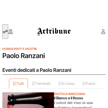
Artribune
HOME
›
EVENTI E MOSTRE
Paolo Ranzani
Eventi dedicati a Paolo Ranzani
Tutti
Terminati
In corso
Futuri
ENOTECA RABEZZANA
il Bianco e il Rosso
I colori del vino in una
collettiva “cromatica”.