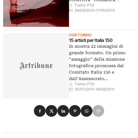
Torino (TO)
26/09/2013
–
17/10/2013
OGR TORINO
15 artisti per Italia 150
In mostra 22 immagini di
grande formato. Un primo
“assaggio” della missione
fotografica promossa dal
Comitato Italia 150 e
dall’Assessorato…
Torino (TO)
30/07/2011
–
16/08/2011
Condividi su Facebook
Condividi su X
Condividi su LinkedIn
Condividi su Pinterest
Condividi su WhatsApp
Condividi su Email