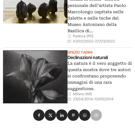
personale dell’artista Paolo
Marcolongo ospitata nelle
Salette e nelle teche del
Museo Antoniano della
Basilica di…
Padova (PD)
03/02/2022
–
27/03/2022
SPAZIO TADINI
Declinazioni naturali
La natura è il vero soggetto di
questa mostra dove tre autori
si confrontano proponendo
immagini di una rara
suggestione.
Milano (MI)
23/04/2014
–
12/05/2014
Condividi su Facebook
Condividi su X
Condividi su LinkedIn
Condividi su Pinterest
Condividi su WhatsApp
Condividi su Email