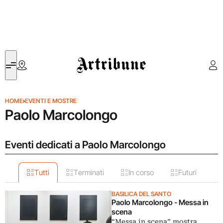
Artribune
HOME
›
EVENTI E MOSTRE
Paolo Marcolongo
Eventi dedicati a Paolo Marcolongo
Tutti
Terminati
In corso
Futuri
BASILICA DEL SANTO
Paolo Marcolongo - Messa in
scena
“Messa in scena” mostra