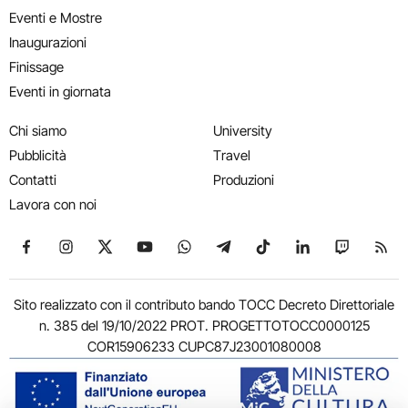
Eventi e Mostre
Inaugurazioni
Finissage
Eventi in giornata
Chi siamo
University
Pubblicità
Travel
Contatti
Produzioni
Lavora con noi
Seguici su Facebook
Seguici su Instagram
Seguici su X
Seguici su YouTube
Seguici su WhatsApp
Seguici su Telegram
Seguici su TikTok
Seguici su Link
Seguici su
Segui
Sito realizzato con il contributo bando TOCC Decreto Direttoriale
n. 385 del 19/10/2022 PROT. PROGETTOTOCC0000125
COR15906233 CUPC87J23001080008