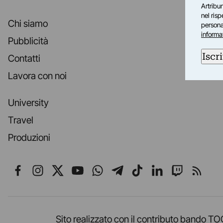
Artribun
nel ris
Chi siamo
personal
informa
Pubblicità
Iscri
Contatti
Lavora con noi
University
Travel
Produzioni
Seguici su Facebook
Seguici su Instagram
Seguici su X
Seguici su YouTube
Seguici su WhatsApp
Seguici su Telegr
Seguici su TikT
Seguici su L
Seguici 
Segui
Sito realizzato con il contributo band