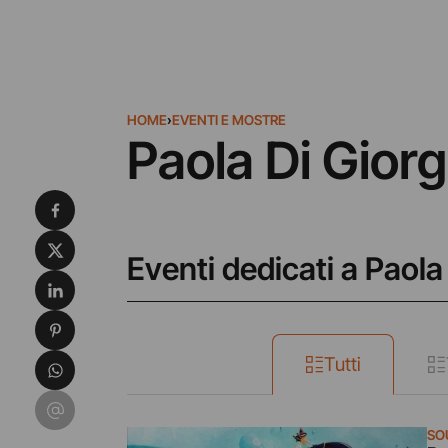
HOME
›
EVENTI E MOSTRE
Paola Di Giorg
Condividi su Facebook
Condividi su X
Eventi dedicati a Paola
Condividi su LinkedIn
Condividi su Pinterest
Condividi su WhatsApp
Tutti
Condividi su Email
SO