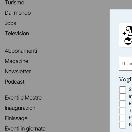
Turismo
Dal mondo
Jobs
Television
Abbonamenti
Nom
Magazine
(Requ
Newsletter
First
Vogl
Podcast
S
I
Eventi e Mostre
R
Inaugurazioni
T
P
Finissage
F
Eventi in giornata