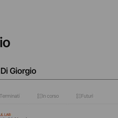
io
 Di Giorgio
Terminati
In corso
Futuri
UL LAB