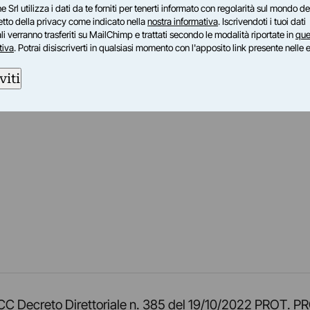
e Srl utilizza i dati da te forniti per tenerti informato con regolarità sul mondo del
petto della privacy come indicato nella
nostra informativa
. Iscrivendoti i tuoi dati
i verranno trasferiti su MailChimp e trattati secondo le modalità riportate in
que
tiva
. Potrai disiscriverti in qualsiasi momento con l'apposito link presente nelle 
viti
am
ok
inkedIn
su Twitch
ci su Rss
o TOCC Decreto Direttoriale n. 385 del 19/10/2022 