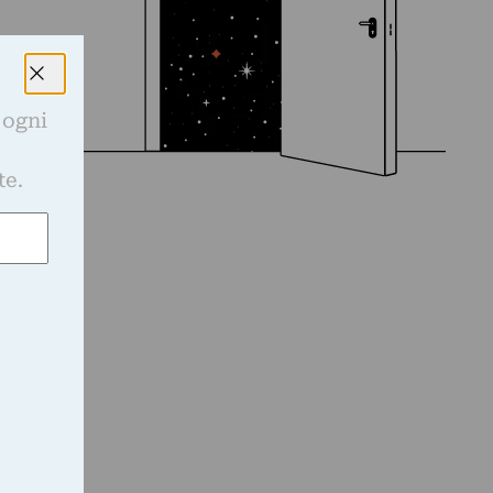
 ogni
e
te.