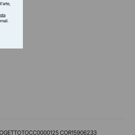
l'arte,
sta
email.
PROT. PROGETTOTOCC0000125 COR15906233