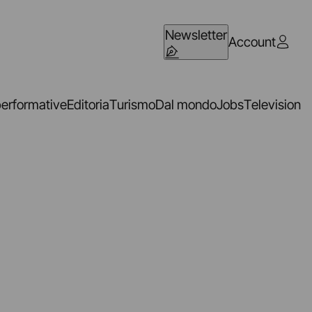
Newsletter
Account
performative
Editoria
Turismo
Dal mondo
Jobs
Television