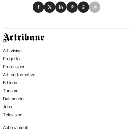
Condividi su Facebook
Condividi su X
Condividi su LinkedIn
Condividi su Pinterest
Condividi su WhatsApp
Condividi su Email
Artribune
Arti visive
Progetto
Professioni
Arti performative
Editoria
Turismo
Dal mondo
Jobs
Television
Abbonamenti