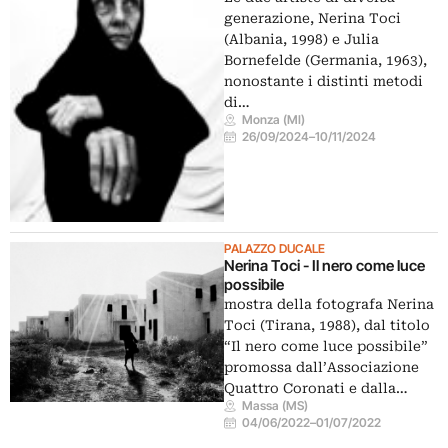
generazione, Nerina Toci
(Albania, 1998) e Julia
Bornefelde (Germania, 1963),
nonostante i distinti metodi
di…
Monza (MI)
26/09/2024
–
10/11/2024
PALAZZO DUCALE
Nerina Toci - Il nero come luce
possibile
mostra della fotografa Nerina
Toci (Tirana, 1988), dal titolo
“Il nero come luce possibile”
promossa dall’Associazione
Quattro Coronati e dalla…
Massa (MS)
04/06/2022
–
01/07/2022