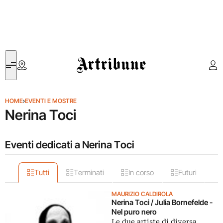
Artribune
HOME
›
EVENTI E MOSTRE
Nerina Toci
Eventi dedicati a Nerina Toci
Tutti
Terminati
In corso
Futuri
MAURIZIO CALDIROLA
Nerina Toci / Julia Bornefelde -
Nel puro nero
Le due artiste di diversa