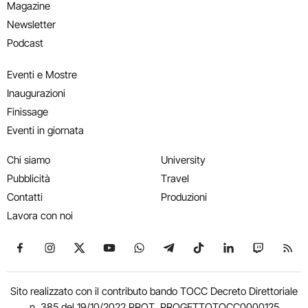
Magazine
Newsletter
Podcast
Eventi e Mostre
Inaugurazioni
Finissage
Eventi in giornata
Chi siamo
University
Pubblicità
Travel
Contatti
Produzioni
Lavora con noi
Seguici su Facebook
Seguici su Instagram
Seguici su X
Seguici su YouTube
Seguici su WhatsApp
Seguici su Telegram
Seguici su TikTok
Seguici su Link
Seguici su
Segui
Sito realizzato con il contributo bando TOCC Decreto Direttoriale
n. 385 del 19/10/2022 PROT. PROGETTOTOCC0000125