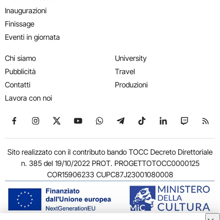
Inaugurazioni
Finissage
Eventi in giornata
Chi siamo
University
Pubblicità
Travel
Contatti
Produzioni
Lavora con noi
Seguici su Facebook
Seguici su Instagram
Seguici su X
Seguici su YouTube
Seguici su WhatsApp
Seguici su Telegram
Seguici su TikTok
Seguici su Link
Seguici su
Segui
Sito realizzato con il contributo bando TOCC Decreto Direttoriale
n. 385 del 19/10/2022 PROT. PROGETTOTOCC0000125
COR15906233 CUPC87J23001080008