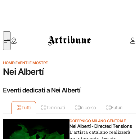
Artribune
HOME
›
EVENTI E MOSTRE
Nei Albertí
Eventi dedicati a Nei Albertí
Tutti
Terminati
In corso
Futuri
COPERNICO MILANO CENTRALE
Nei Albertí - Directed Tensions
L’artista catalano realizzerà
un intervento, basato