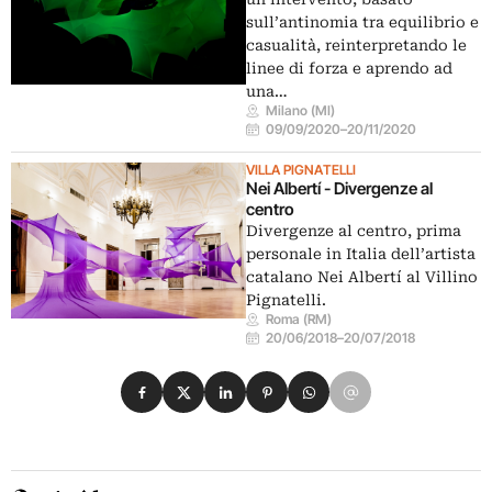
sull’antinomia tra equilibrio e
casualità, reinterpretando le
linee di forza e aprendo ad
una…
Milano (MI)
09/09/2020
–
20/11/2020
VILLA PIGNATELLI
Nei Albertí - Divergenze al
centro
Divergenze al centro, prima
personale in Italia dell’artista
catalano Nei Albertí al Villino
Pignatelli.
Roma (RM)
20/06/2018
–
20/07/2018
Condividi su Facebook
Condividi su X
Condividi su LinkedIn
Condividi su Pinterest
Condividi su WhatsApp
Condividi su Email