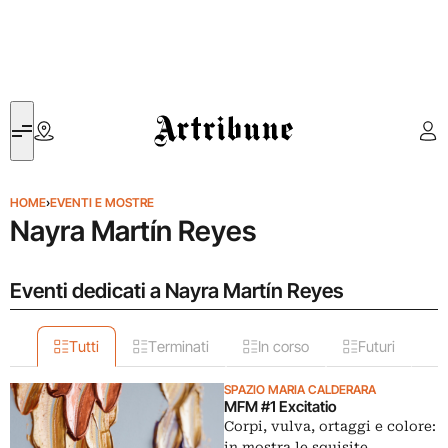
Artribune
HOME
›
EVENTI E MOSTRE
Nayra Martín Reyes
Eventi dedicati a Nayra Martín Reyes
Tutti
Terminati
In corso
Futuri
SPAZIO MARIA CALDERARA
MFM #1 Excitatio
Corpi, vulva, ortaggi e colore:
in mostra le squisite