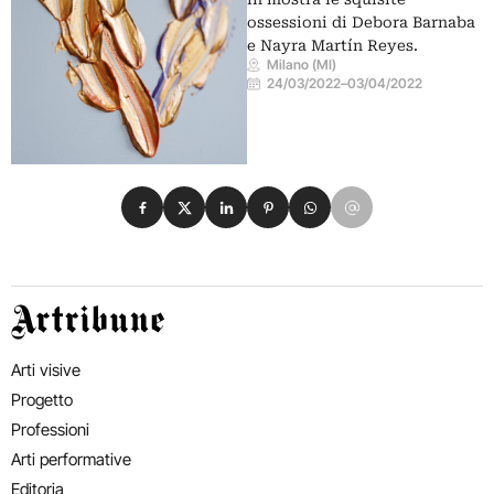
ossessioni di Debora Barnaba
e Nayra Martín Reyes.
Milano (MI)
24/03/2022
–
03/04/2022
Condividi su Facebook
Condividi su X
Condividi su LinkedIn
Condividi su Pinterest
Condividi su WhatsApp
Condividi su Email
Artribune
Arti visive
Progetto
Professioni
Arti performative
Editoria