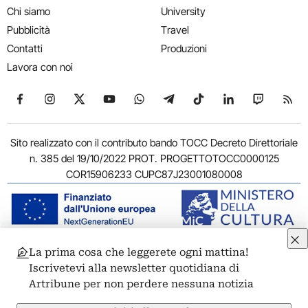
Chi siamo
University
Pubblicità
Travel
Contatti
Produzioni
Lavora con noi
Seguici su Facebook
Seguici su Instagram
Seguici su X
Seguici su YouTube
Seguici su WhatsApp
Seguici su Telegram
Seguici su TikTok
Seguici su Link
Seguici su
Segui
Sito realizzato con il contributo bando TOCC Decreto Direttoriale
n. 385 del 19/10/2022 PROT. PROGETTOTOCC0000125
COR15906233 CUPC87J23001080008
La prima cosa che leggerete ogni mattina!
© 2011-2026 ARTRIBUNE srl – Corso Vittorio Emanuele II, 287 –
Iscrivetevi alla newsletter quotidiana di
00186 Roma - P.I. 11381581005
Artribune per non perdere nessuna notizia
Privacy: Responsabile della protezione dei dati personali
ARTRIBUNE srl – Corso Vittorio Emanuele II, 287 – 00186 Roma