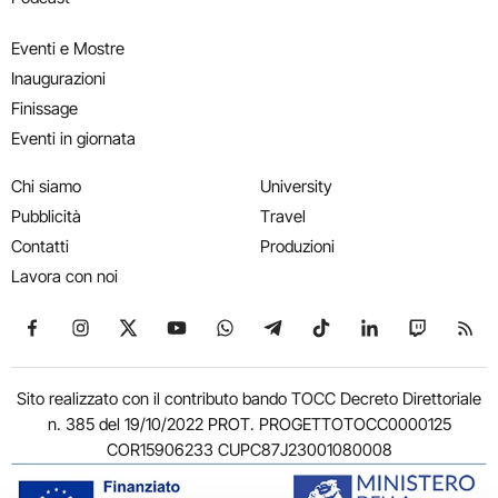
Eventi e Mostre
Inaugurazioni
Finissage
Eventi in giornata
Chi siamo
University
Pubblicità
Travel
Contatti
Produzioni
Lavora con noi
Seguici su Facebook
Seguici su Instagram
Seguici su X
Seguici su YouTube
Seguici su WhatsApp
Seguici su Telegram
Seguici su TikTok
Seguici su Link
Seguici su
Segui
Sito realizzato con il contributo bando TOCC Decreto Direttoriale
n. 385 del 19/10/2022 PROT. PROGETTOTOCC0000125
COR15906233 CUPC87J23001080008