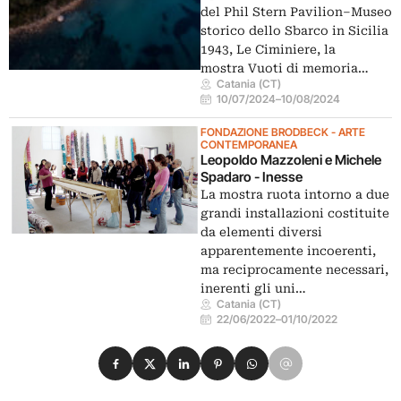
del Phil Stern Pavilion–Museo
storico dello Sbarco in Sicilia
1943, Le Ciminiere, la
mostra Vuoti di memoria…
Catania (CT)
10/07/2024
–
10/08/2024
FONDAZIONE BRODBECK - ARTE
CONTEMPORANEA
Leopoldo Mazzoleni e Michele
Spadaro - Inesse
La mostra ruota intorno a due
grandi installazioni costituite
da elementi diversi
apparentemente incoerenti,
ma reciprocamente necessari,
inerenti gli uni…
Catania (CT)
22/06/2022
–
01/10/2022
Condividi su Facebook
Condividi su X
Condividi su LinkedIn
Condividi su Pinterest
Condividi su WhatsApp
Condividi su Email