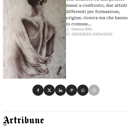
messi a confronto; due artisti
differenti per formazione,
origine, ricerca ma che hanno
in comune…
Genova (GE)
23/03/2023
–
23/04/2023
Condividi su Facebook
Condividi su X
Condividi su LinkedIn
Condividi su Pinterest
Condividi su WhatsApp
Condividi su Email
Artribune