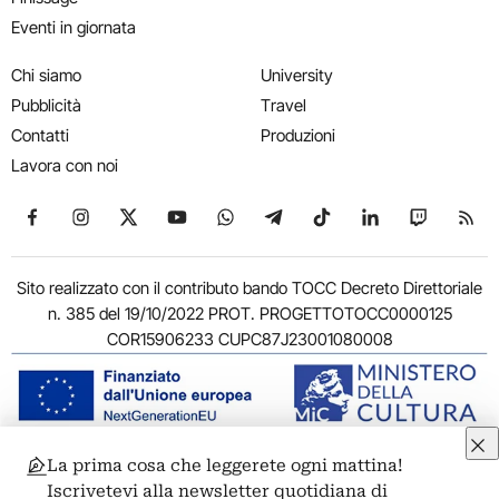
Eventi in giornata
Chi siamo
University
Pubblicità
Travel
Contatti
Produzioni
Lavora con noi
Seguici su Facebook
Seguici su Instagram
Seguici su X
Seguici su YouTube
Seguici su WhatsApp
Seguici su Telegram
Seguici su TikTok
Seguici su Link
Seguici su
Segui
Sito realizzato con il contributo bando TOCC Decreto Direttoriale
n. 385 del 19/10/2022 PROT. PROGETTOTOCC0000125
COR15906233 CUPC87J23001080008
La prima cosa che leggerete ogni mattina!
© 2011-2026 ARTRIBUNE srl – Corso Vittorio Emanuele II, 287 –
Iscrivetevi alla newsletter quotidiana di
00186 Roma - P.I. 11381581005