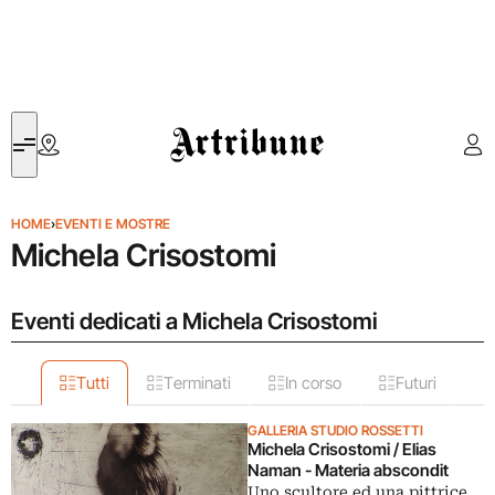
Artribune
HOME
›
EVENTI E MOSTRE
Michela Crisostomi
Eventi dedicati a Michela Crisostomi
Tutti
Terminati
In corso
Futuri
GALLERIA STUDIO ROSSETTI
Michela Crisostomi / Elias
Naman - Materia abscondit
Uno scultore ed una pittrice