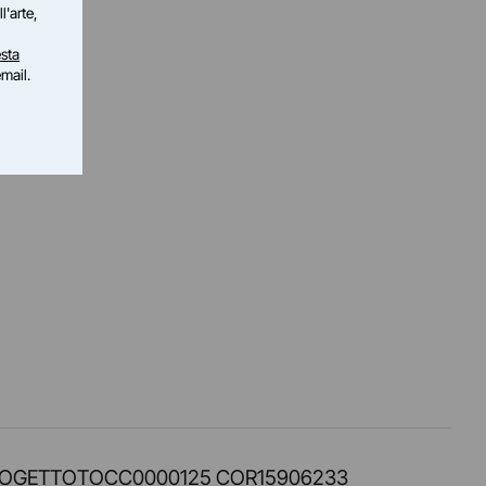
l'arte,
sta
email.
PROT. PROGETTOTOCC0000125 COR15906233