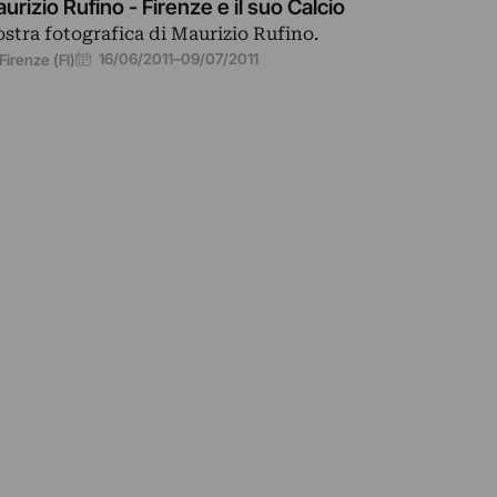
urizio Rufino - Firenze e il suo Calcio
stra fotografica di Maurizio Rufino.
16/06/2011
–
09/07/2011
Firenze (FI)