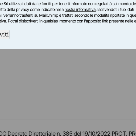
e Srl utilizza i dati da te forniti per tenerti informato con regolarità sul mondo del
petto della privacy come indicato nella
nostra informativa
. Iscrivendoti i tuoi dati
i verranno trasferiti su MailChimp e trattati secondo le modalità riportate in
que
tiva
. Potrai disiscriverti in qualsiasi momento con l'apposito link presente nelle 
viti
am
ok
inkedIn
su Twitch
ci su Rss
o TOCC Decreto Direttoriale n. 385 del 19/10/2022 