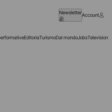
Newsletter
Account
performative
Editoria
Turismo
Dal mondo
Jobs
Television