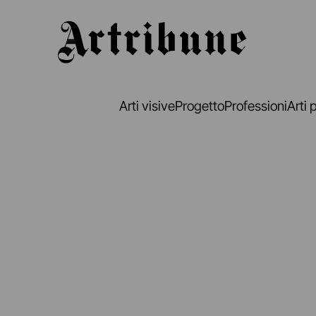
Artribune
Arti visive
Progetto
Professioni
Arti 