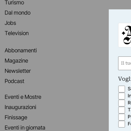
Turismo
Dal mondo
Jobs
Television
Abbonamenti
Nom
Magazine
(Requ
Newsletter
First
Vogl
Podcast
S
I
Eventi e Mostre
R
Inaugurazioni
T
P
Finissage
F
Eventi in giornata