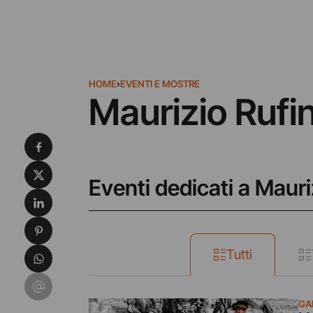
HOME
›
EVENTI E MOSTRE
Maurizio Rufi
Condividi su Facebook
Condividi su X
Eventi dedicati a Mauri
Condividi su LinkedIn
Condividi su Pinterest
Condividi su WhatsApp
Tutti
Condividi su Email
GA