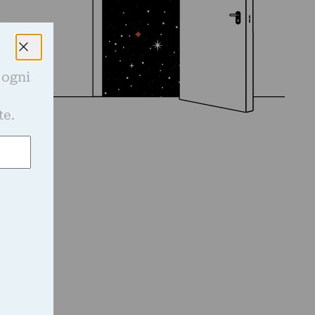
 ogni
e
te.