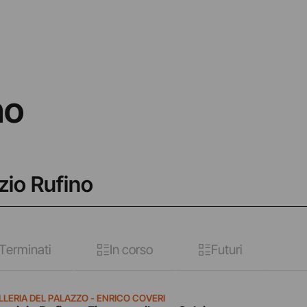
no
zio Rufino
Terminati
In corso
Futuri
LLERIA DEL PALAZZO - ENRICO COVERI