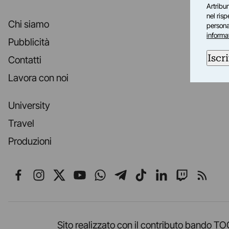
Artribun
nel ris
Chi siamo
personal
informa
Pubblicità
Iscri
Contatti
Lavora con noi
University
Travel
Produzioni
Seguici su Facebook
Seguici su Instagram
Seguici su X
Seguici su YouTube
Seguici su WhatsApp
Seguici su Telegr
Seguici su TikT
Seguici su L
Seguici 
Segui
Sito realizzato con il contributo band