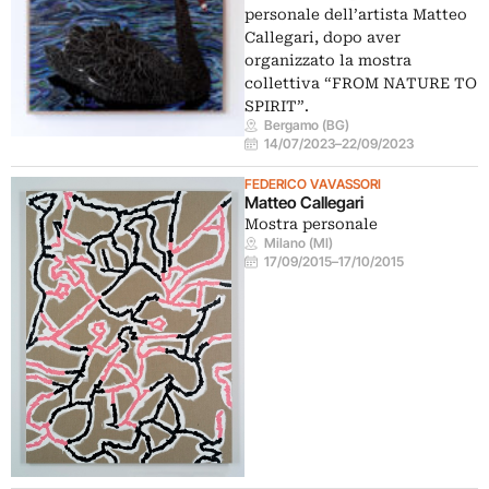
personale dell’artista Matteo
Callegari, dopo aver
organizzato la mostra
collettiva “FROM NATURE TO
SPIRIT”.
Bergamo (BG)
14/07/2023
–
22/09/2023
FEDERICO VAVASSORI
Matteo Callegari
Mostra personale
Milano (MI)
17/09/2015
–
17/10/2015