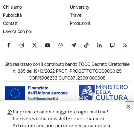
Chi siamo
University
Pubblicità
Travel
Contatti
Produzioni
Lavora con noi
Seguici su Facebook
Seguici su Instagram
Seguici su X
Seguici su YouTube
Seguici su WhatsApp
Seguici su Telegram
Seguici su TikTok
Seguici su Link
Seguici su
Segui
Sito realizzato con il contributo bando TOCC Decreto Direttoriale
n. 385 del 19/10/2022 PROT. PROGETTOTOCC0000125
COR15906233 CUPC87J23001080008
La prima cosa che leggerete ogni mattina!
© 2011-2026 ARTRIBUNE srl – Corso Vittorio Emanuele II, 287 –
Iscrivetevi alla newsletter quotidiana di
00186 Roma - P.I. 11381581005
Artribune per non perdere nessuna notizia
Privacy: Responsabile della protezione dei dati personali