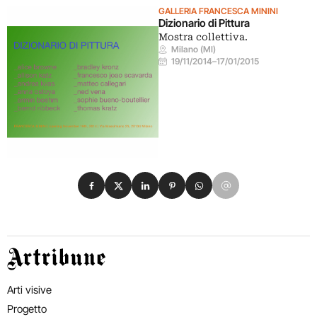
GALLERIA FRANCESCA MININI
Dizionario di Pittura
Mostra collettiva.
Milano (MI)
19/11/2014
–
17/01/2015
Condividi su Facebook
Condividi su X
Condividi su LinkedIn
Condividi su Pinterest
Condividi su WhatsApp
Condividi su Email
Artribune
Arti visive
Progetto