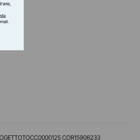
l'arte,
sta
email.
PROT. PROGETTOTOCC0000125 COR15906233