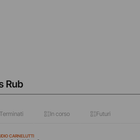
as Rub
Terminati
In corso
Futuri
UDIO CARNELUTTI