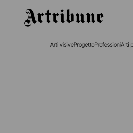
Artribune
Arti visive
Progetto
Professioni
Arti 