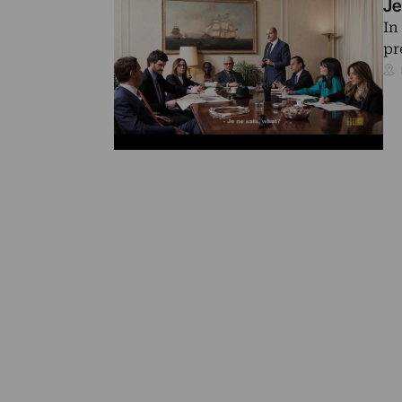
Je
In
pr