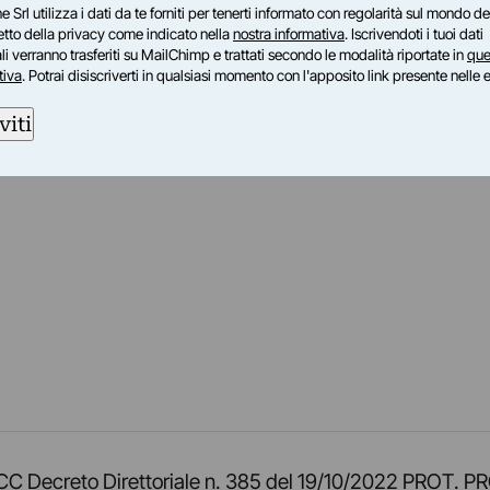
e Srl utilizza i dati da te forniti per tenerti informato con regolarità sul mondo del
petto della privacy come indicato nella
nostra informativa
. Iscrivendoti i tuoi dati
i verranno trasferiti su MailChimp e trattati secondo le modalità riportate in
que
tiva
. Potrai disiscriverti in qualsiasi momento con l'apposito link presente nelle 
viti
am
ok
inkedIn
su Twitch
ci su Rss
o TOCC Decreto Direttoriale n. 385 del 19/10/2022 