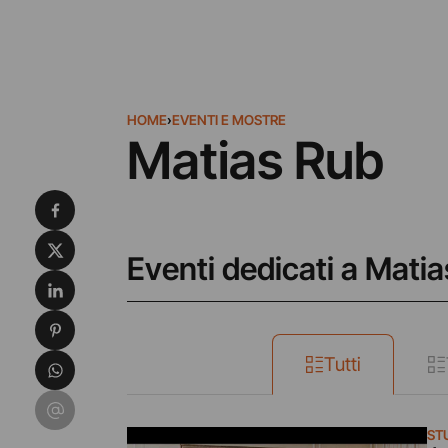
HOME
›
EVENTI E MOSTRE
Matias Rub
Condividi su Facebook
Condividi su X
Eventi dedicati a Mati
Condividi su LinkedIn
Condividi su Pinterest
Condividi su WhatsApp
Tutti
Condividi su Email
ST