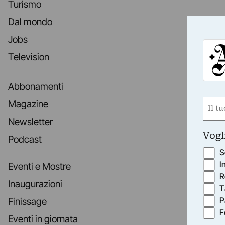
Turismo
Dal mondo
Jobs
Television
Abbonamenti
Nom
Magazine
(Obbli
Newsletter
Nome
Vogl
Podcast
S
I
Eventi e Mostre
R
Inaugurazioni
T
P
Finissage
F
Eventi in giornata