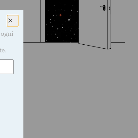
 ogni
e
te.