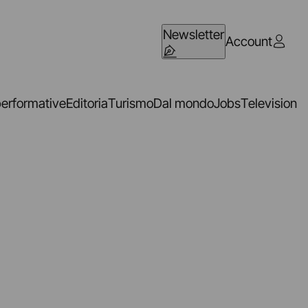
Newsletter
Account
performative
Editoria
Turismo
Dal mondo
Jobs
Television