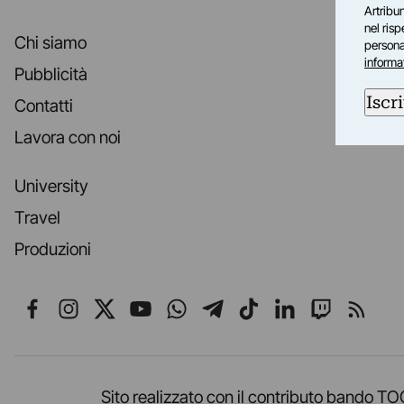
Artribun
nel ris
Chi siamo
personal
informa
Pubblicità
Iscri
Contatti
Lavora con noi
University
Travel
Produzioni
Seguici su Facebook
Seguici su Instagram
Seguici su X
Seguici su YouTube
Seguici su WhatsApp
Seguici su Telegr
Seguici su TikT
Seguici su L
Seguici 
Segui
Sito realizzato con il contributo band