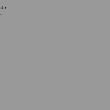
ato
e…