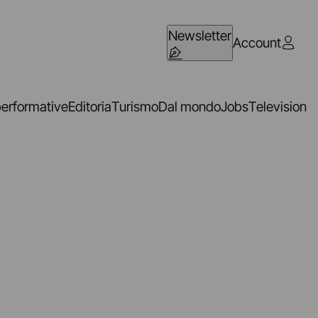
Newsletter
Account
performative
Editoria
Turismo
Dal mondo
Jobs
Television