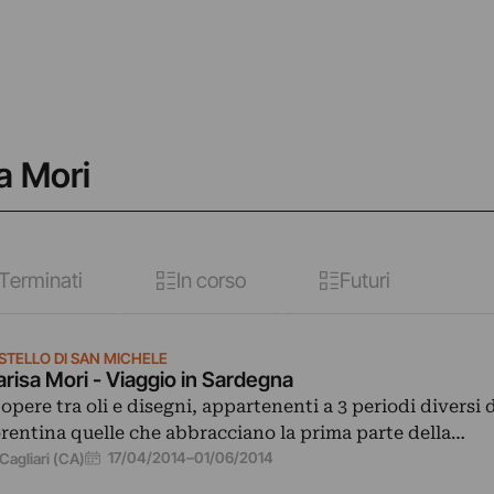
a Mori
Terminati
In corso
Futuri
STELLO DI SAN MICHELE
risa Mori - Viaggio in Sardegna
 opere tra oli e disegni, appartenenti a 3 periodi diversi d
orentina quelle che abbracciano la prima parte della…
17/04/2014
–
01/06/2014
Cagliari (CA)