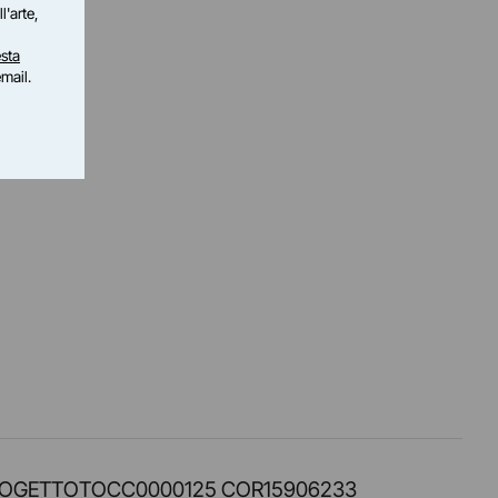
l'arte,
sta
email.
PROT. PROGETTOTOCC0000125 COR15906233