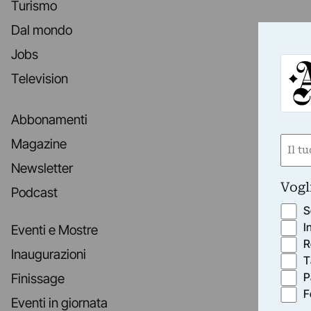
Turismo
Dal mondo
Jobs
Television
Abbonamenti
Nom
Magazine
(Obbli
Newsletter
Nome
Vogl
Podcast
S
I
Eventi e Mostre
R
Inaugurazioni
T
P
Finissage
F
Eventi in giornata