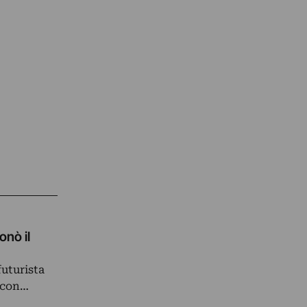
onò il
futurista
e con…