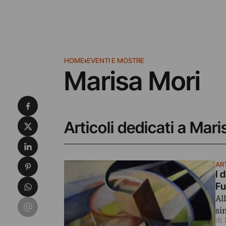
HOME
›
EVENTI E MOSTRE
Marisa Mori
Condividi su Facebook
Condividi su X
Articoli dedicati a Mari
Condividi su LinkedIn
Condividi su Pinterest
AR
I 
Condividi su WhatsApp
Fu
Al
Condividi su Email
si
di