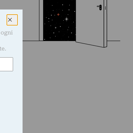
 ogni
e
te.