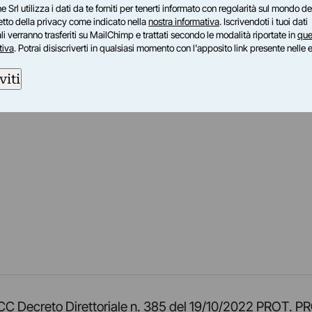
e Srl utilizza i dati da te forniti per tenerti informato con regolarità sul mondo del
petto della privacy come indicato nella
nostra informativa
. Iscrivendoti i tuoi dati
i verranno trasferiti su MailChimp e trattati secondo le modalità riportate in
que
tiva
. Potrai disiscriverti in qualsiasi momento con l'apposito link presente nelle 
viti
am
ok
inkedIn
su Twitch
ci su Rss
o TOCC Decreto Direttoriale n. 385 del 19/10/2022 