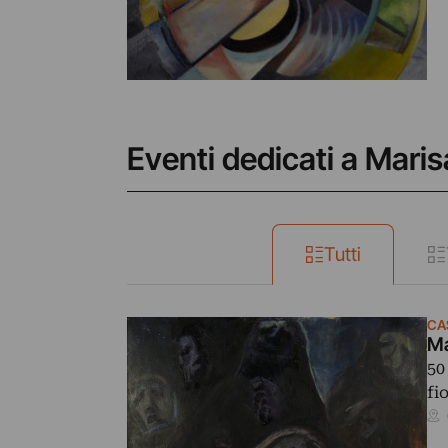
Eventi dedicati a Maris
Tutti
CA
Ma
50
fi