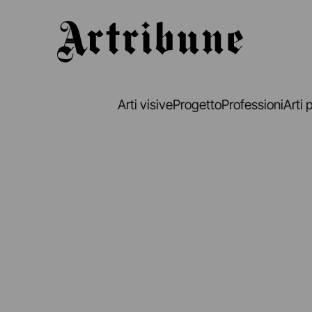
Artribune
Arti visive
Progetto
Professioni
Arti 