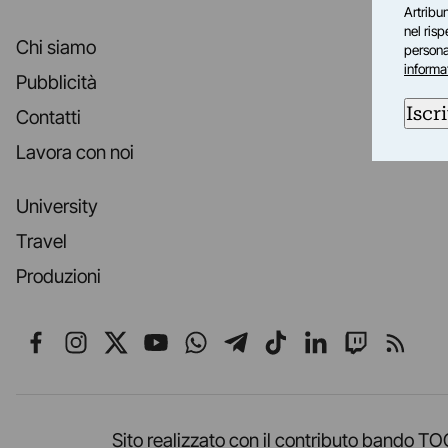
Artribun
nel ris
Chi siamo
personal
informa
Pubblicità
Iscri
Contatti
Lavora con noi
University
Travel
Produzioni
Seguici su Facebook
Seguici su Instagram
Seguici su X
Seguici su YouTube
Seguici su WhatsApp
Seguici su Telegr
Seguici su TikT
Seguici su L
Seguici 
Segui
Sito realizzato con il contributo band