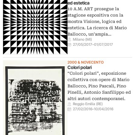
ed estetica
10 A.M. ART prosegue la
stagione espositiva con la
mostra Visione, logica ed
estetica. La ricerca di Mario
Ballocco, un’ampia…
Milano (MI)
27/05/2017
–
01/07/2017
2000 & NOVECENTO
Colori polari
“Colori polari”, esposizione
collettiva con opere di Mario
Ballocco, Pino Pascali, Pino
Pinelli, Antonio Sanfilippo ed
altri autori contemporanei.
Reggio Emilia (RE)
27/02/2016
–
10/04/2016