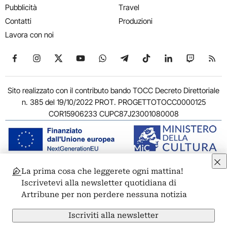
Pubblicità
Travel
Contatti
Produzioni
Lavora con noi
Seguici su Facebook
Seguici su Instagram
Seguici su X
Seguici su YouTube
Seguici su WhatsApp
Seguici su Telegram
Seguici su TikTok
Seguici su Link
Seguici su
Segui
Sito realizzato con il contributo bando TOCC Decreto Direttoriale
n. 385 del 19/10/2022 PROT. PROGETTOTOCC0000125
COR15906233 CUPC87J23001080008
La prima cosa che leggerete ogni mattina!
© 2011-2026 ARTRIBUNE srl – Corso Vittorio Emanuele II, 287 –
Iscrivetevi alla newsletter quotidiana di
00186 Roma - P.I. 11381581005
Artribune per non perdere nessuna notizia
Privacy: Responsabile della protezione dei dati personali
ARTRIBUNE srl – Corso Vittorio Emanuele II, 287 – 00186 Roma
Iscriviti alla newsletter
Termini e condizioni
Privacy Policy
Cookie Policy
Credits