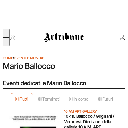
Artribune
HOME
›
EVENTI E MOSTRE
Mario Ballocco
Eventi dedicati a Mario Ballocco
Tutti
Terminati
In corso
Futuri
10 AM ART GALLERY
10×10 Ballocco / Grignani /
Veronesi. Dieci anni della
galleria 10 A.M. ART