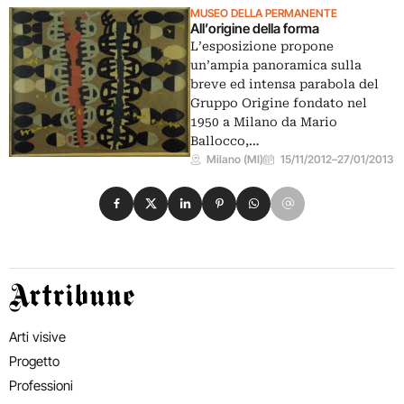
MUSEO DELLA PERMANENTE
All’origine della forma
L’esposizione propone
un’ampia panoramica sulla
breve ed intensa parabola del
Gruppo Origine fondato nel
1950 a Milano da Mario
Ballocco,…
Milano (MI)
15/11/2012
–
27/01/2013
Condividi su Facebook
Condividi su X
Condividi su LinkedIn
Condividi su Pinterest
Condividi su WhatsApp
Condividi su Email
Artribune
Arti visive
Progetto
Professioni