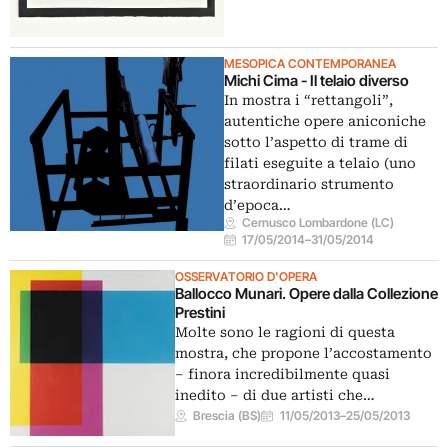
MESOPICA CONTEMPORANEA
Michi Cima - Il telaio diverso
In mostra i “rettangoli”,
autentiche opere aniconiche
sotto l’aspetto di trame di
filati eseguite a telaio (uno
straordinario strumento
d’epoca…
Cernusco Lombardone (LC)
17/05/2014
–
31/05/2014
OSSERVATORIO D'OPERA
Ballocco Munari. Opere dalla Collezione
Prestini
Molte sono le ragioni di questa
mostra, che propone l’accostamento
– finora incredibilmente quasi
inedito – di due artisti che…
Brescia (BS)
11/05/2013
–
25/05/2013