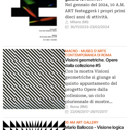
Nel gennaio del 2024, 10 A.M.
ART festeggerà i propri primi
dieci anni di attività.
Milano (MI)
30/11/2023
–
23/02/2024
MACRO - MUSEO D'ARTE
CONTEMPORANEA DI ROMA
Visioni geometriche. Opere
dalla collezione #5
Con la mostra Visioni
geometriche si giunge al
quinto appuntamento del
progetto Opere dalla
collezione, un ciclo
pluriennale di mostre…
Roma (RM)
22/06/2017
–
26/11/2017
10 AM ART GALLERY
Mario Ballocco - Visione logica