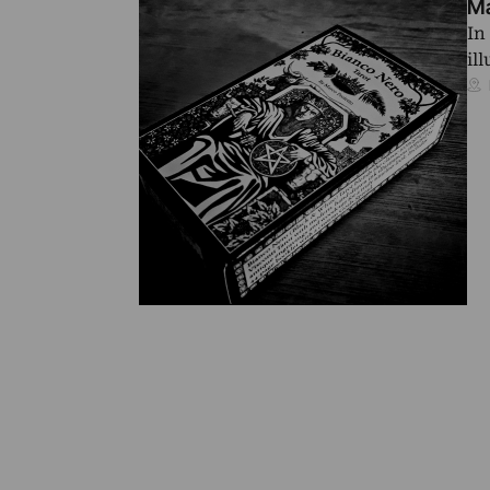
Ma
In
il