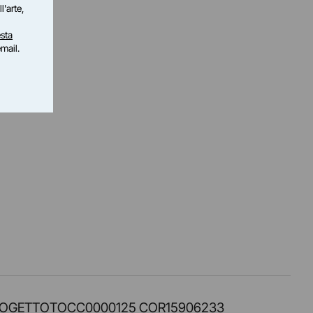
l'arte,
sta
email.
PROT. PROGETTOTOCC0000125 COR15906233