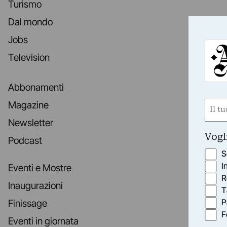
Turismo
Dal mondo
Jobs
Television
Abbonamenti
Nom
Magazine
(Requ
Newsletter
First
Vogl
Podcast
S
I
Eventi e Mostre
R
Inaugurazioni
T
P
Finissage
F
Eventi in giornata