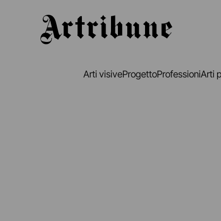
Artribune
Arti visive
Progetto
Professioni
Arti 