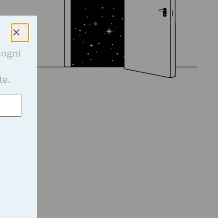
 ogni
e
te.