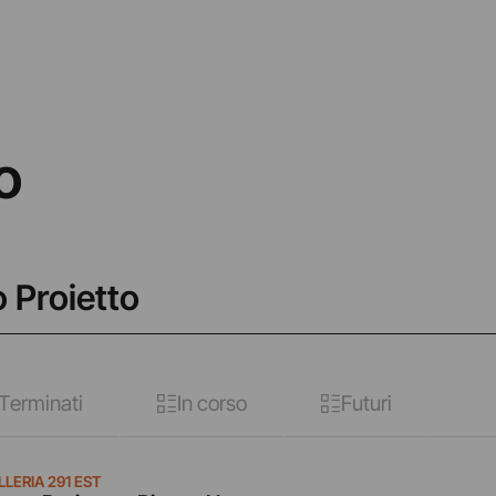
o
 Proietto
Terminati
In corso
Futuri
LERIA 291 EST