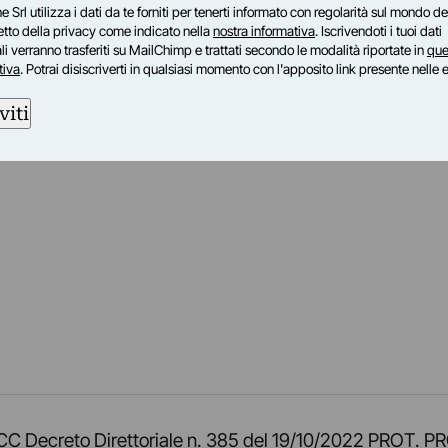
e Srl utilizza i dati da te forniti per tenerti informato con regolarità sul mondo del
petto della privacy come indicato nella
nostra informativa
. Iscrivendoti i tuoi dati
i verranno trasferiti su MailChimp e trattati secondo le modalità riportate in
que
tiva
. Potrai disiscriverti in qualsiasi momento con l'apposito link presente nelle 
viti
am
ok
inkedIn
su Twitch
ci su Rss
o TOCC Decreto Direttoriale n. 385 del 19/10/2022 