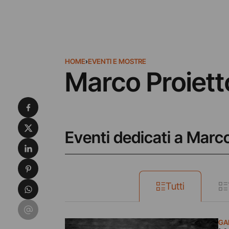
HOME
›
EVENTI E MOSTRE
Marco Proiett
Condividi su Facebook
Condividi su X
Eventi dedicati a Marco
Condividi su LinkedIn
Condividi su Pinterest
Condividi su WhatsApp
Tutti
Condividi su Email
GAL