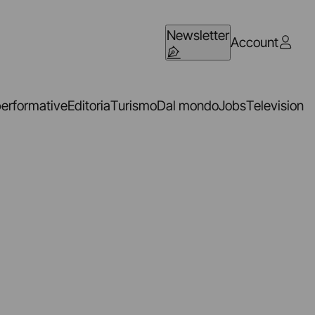
Newsletter
Account
performative
Editoria
Turismo
Dal mondo
Jobs
Television