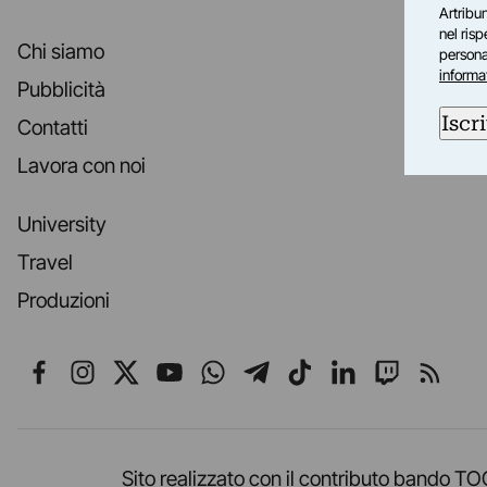
Artribun
nel ris
Chi siamo
personal
informa
Pubblicità
Iscri
Contatti
Lavora con noi
University
Travel
Produzioni
Seguici su Facebook
Seguici su Instagram
Seguici su X
Seguici su YouTube
Seguici su WhatsApp
Seguici su Telegr
Seguici su TikT
Seguici su L
Seguici 
Segui
Sito realizzato con il contributo band