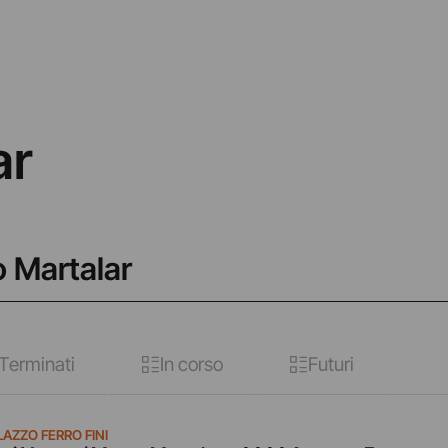
ar
o Martalar
Terminati
In corso
Futuri
LAZZO FERRO FINI