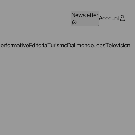
Newsletter
Account
performative
Editoria
Turismo
Dal mondo
Jobs
Television