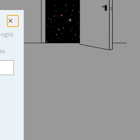
 ogni
e
te.