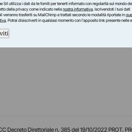
e Srl utilizza i dati da te forniti per tenerti informato con regolarità sul mondo del
petto della privacy come indicato nella
nostra informativa
. Iscrivendoti i tuoi dati
i verranno trasferiti su MailChimp e trattati secondo le modalità riportate in
que
tiva
. Potrai disiscriverti in qualsiasi momento con l'apposito link presente nelle 
viti
am
ok
inkedIn
su Twitch
ci su Rss
o TOCC Decreto Direttoriale n. 385 del 19/10/2022 