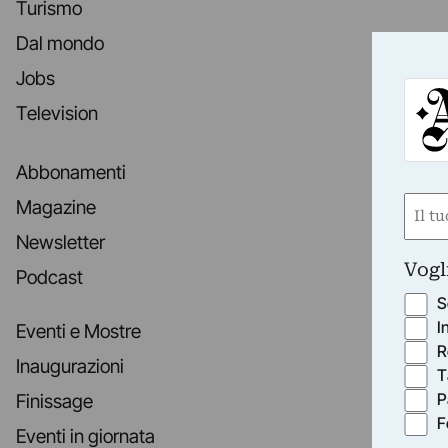
Turismo
Dal mondo
Jobs
Television
Abbonamenti
Nom
Magazine
(Requ
Newsletter
First
Vogl
Podcast
S
I
Eventi e Mostre
R
Inaugurazioni
T
P
Finissage
F
Eventi in giornata