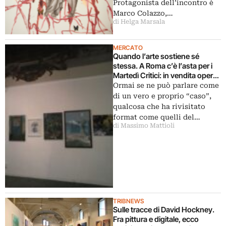
Protagonista dell’incontro è
Marco Colazzo,…
di Helga Marsala
MERCATO
Quando l’arte sostiene sé
stessa. A Roma c’è l’asta per i
Martedì Critici: in vendita opere
donate dagli artisti protagonisti
Ormai se ne può parlare come
degli incontri
di un vero e proprio “caso”,
qualcosa che ha rivisitato
format come quelli del…
di Massimo Mattioli
TRIBNEWS
Sulle tracce di David Hockney.
Fra pittura e digitale, ecco