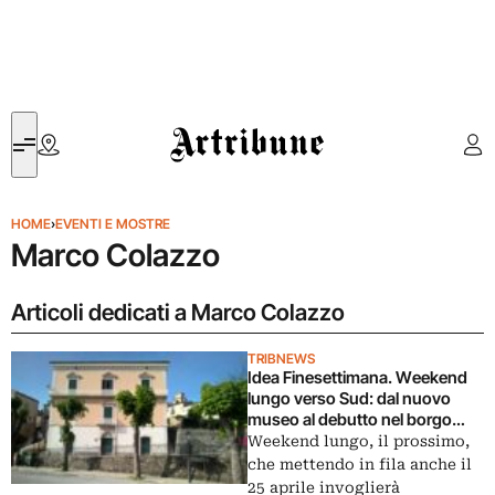
Artribune
HOME
›
EVENTI E MOSTRE
Marco Colazzo
Articoli dedicati a Marco Colazzo
TRIBNEWS
Idea Finesettimana. Weekend
lungo verso Sud: dal nuovo
museo al debutto nel borgo
molisano di Casalciprano a Pino
Weekend lungo, il prossimo,
Settanni a Potenza
che mettendo in fila anche il
25 aprile invoglierà