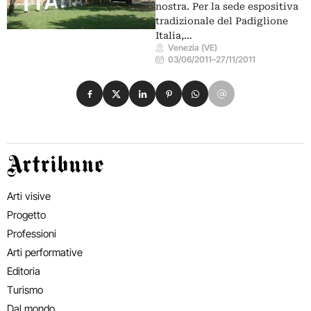
nostra. Per la sede espositiva
tradizionale del Padiglione
Italia,…
Venezia (VE)
03/06/2011
–
27/11/2011
Condividi su Facebook
Condividi su X
Condividi su LinkedIn
Condividi su Pinterest
Condividi su WhatsApp
Condividi su Email
Artribune
Arti visive
Progetto
Professioni
Arti performative
Editoria
Turismo
Dal mondo