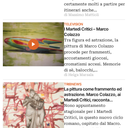
certamente molti a partire per
itinerari anche…
di Massimo Mattioli
TELEVISION
I Martedì Critici – Marco
Colazzo
Tra figura ed astrazione, la
pittura di Marco Colazzo
procede per frammenti,
accostamenti giocosi,
cromatismi accesi. Memorie
di sè, balocchi,…
di Helga Marsala
TRIBNEWS
La pittura come frammento ed
astrazione. Marco Colazzo, ai
Martedì Critici, racconta
vent’anni di ricerca. Un viaggio
Nono appuntamento
ininterrotto tra l’immagine e il
stagionale per i Martedì
colore
Critici, in questo nuovo ciclo
romano, ospitato dal Macro.