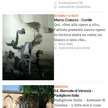
Casalciprano (CB)
23/04/2016
–
12/06/2016
INTERNO 14 NEXT
Marco Colazzo - Cortile
Qui, oltre alle opere a olio,
l’artista presenta nuove opere
in tecnica mista su carta; un
bianco e nero che…
Roma (RM)
14/01/2016
–
24/01/2016
ARSENALE
54. Biennale di Venezia -
Padiglione Italia
Padiglione Italia – Arsenale di
Venezia – L’Arte non è cosa