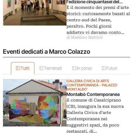
l’edizione cinquantasei del
Premio Termoli: qui tutti i
È il momento dei premi d’arte
vincitori e le foto dell’opening…
storici: curiosamente basati al
centro-sud del Paese,
peraltro. Pochi giorni
addietro vi davamo conto…
di Massimo Mattioli
Eventi dedicati a Marco Colazzo
Tutti
Terminati
In corso
Futuri
GALLERIA CIVICA DI ARTE
CONTEMPORANEA - PALAZZO
MONTALBO'
Montalbò Contemporanea
Il comune di Casalciprano
(CB), inaugura la sua nuova
Galleria Civica d’arte
Contemporanea nei
suggestivi spazi, da poco
restaurati, di…