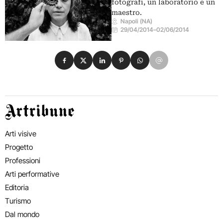
fotografi, un laboratorio e un
maestro.
Napoli (NA)
29/04/2014
–
02/06/2014
Condividi su Facebook
Condividi su X
Condividi su LinkedIn
Condividi su Pinterest
Condividi su WhatsApp
Condividi su Email
Artribune
Arti visive
Progetto
Professioni
Arti performative
Editoria
Turismo
Dal mondo