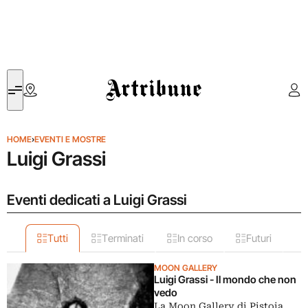
Artribune
HOME
›
EVENTI E MOSTRE
Luigi Grassi
Eventi dedicati a Luigi Grassi
Tutti
Terminati
In corso
Futuri
MOON GALLERY
Luigi Grassi - Il mondo che non
vedo
La Moon Gallery di Pistoia