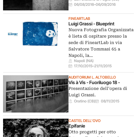
06/08/2016
–
06/09/2016
FINEARTLAB
Luigi Grassi - Blueprint
Nuova Fotografia Organizzata
è lieta di ospitare presso la
sede di FineartLab in via
Salvatore Tommasi 65 a
Napoli, la…
Napoli (NA)
17/10/2015
–
21/11/2015
AUDITORIUM L. ALTOBELLO
Vis à Vis - Fuoriluogo 18 -
Presentazione dell’opera di
Luigi Grassi.
Oratino (CB)
08/11/2015
CASTEL DELL'OVO
Epifanie
Otto progetti per otto