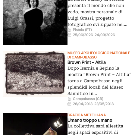
presenta Il mondo che non
vedo, mostra personale di
Luigi Grassi, progetto
fotografico sviluppato nel…
Pistoia (PT)
25/06/2026
–
24/09/2026
MUSEO ARCHEOLOGICO NAZIONALE
DI CAMPOBASSO
Brown Print – Altilia
Dopo Isernia e Sepino la
mostra “Brown Print – Altilia”
torna a Campobasso negli
splendidi locali del Museo
Sannitico in…
Campobasso (CB)
26/04/2018
–
23/05/2018
GRAFICA METELLIANA
Umano troppo umano
La collettiva sarà allestita
negli spazi espositivi di