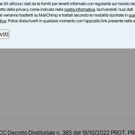
e Srl utilizza i dati da te forniti per tenerti informato con regolarità sul mondo del
petto della privacy come indicato nella
nostra informativa
. Iscrivendoti i tuoi dati
i verranno trasferiti su MailChimp e trattati secondo le modalità riportate in
que
tiva
. Potrai disiscriverti in qualsiasi momento con l'apposito link presente nelle 
viti
am
ok
inkedIn
su Twitch
ci su Rss
o TOCC Decreto Direttoriale n. 385 del 19/10/2022 