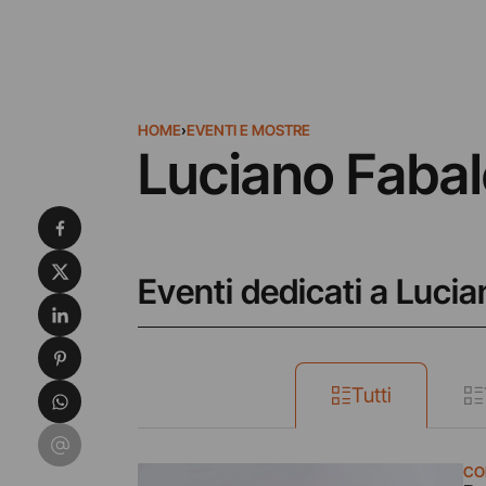
HOME
›
EVENTI E MOSTRE
Luciano Fabal
Condividi su Facebook
Condividi su X
Eventi dedicati a Luci
Condividi su LinkedIn
Condividi su Pinterest
Condividi su WhatsApp
Tutti
Condividi su Email
CO