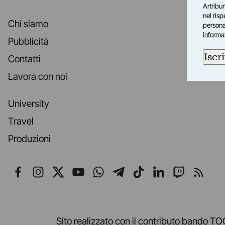
Artribun
nel ris
Chi siamo
personal
informa
Pubblicità
Iscri
Contatti
Lavora con noi
University
Travel
Produzioni
Seguici su Facebook
Seguici su Instagram
Seguici su X
Seguici su YouTube
Seguici su WhatsApp
Seguici su Telegr
Seguici su TikT
Seguici su L
Seguici 
Segui
Sito realizzato con il contributo band