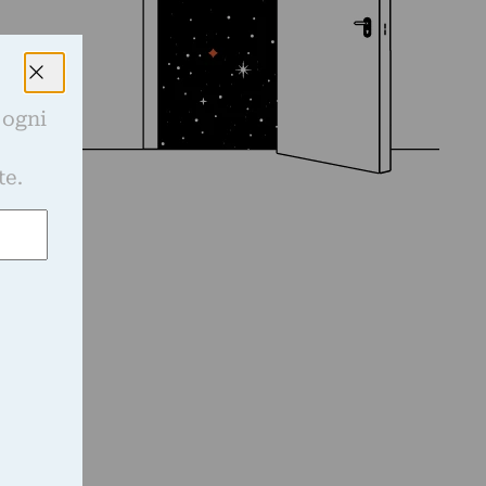
 ogni
e
te.