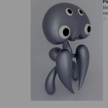
Ps
In
ce