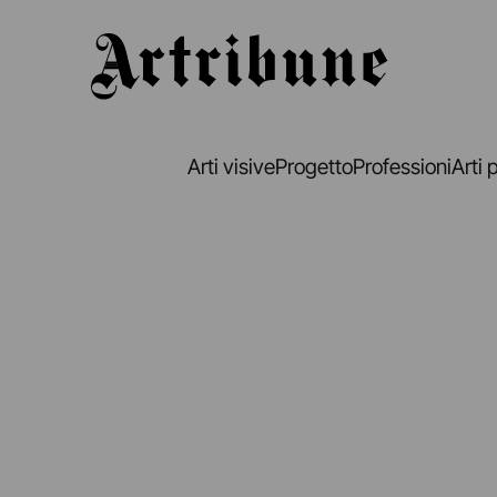
Artribune
Arti visive
Progetto
Professioni
Arti 