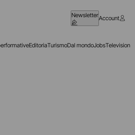
Newsletter
Account
performative
Editoria
Turismo
Dal mondo
Jobs
Television