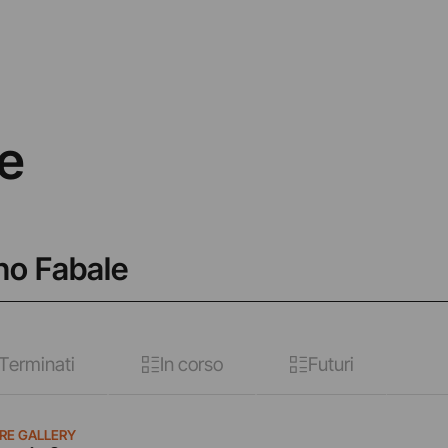
e
ano Fabale
Terminati
In corso
Futuri
RE GALLERY