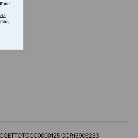
l'arte,
sta
email.
PROT. PROGETTOTOCC0000125 COR15906233