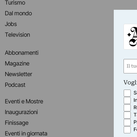
Turismo
Dal mondo
Jobs
Television
Abbonamenti
Nom
Magazine
(Obbli
Newsletter
Nome
Vogl
Podcast
S
I
Eventi e Mostre
R
Inaugurazioni
T
P
Finissage
F
Eventi in giornata