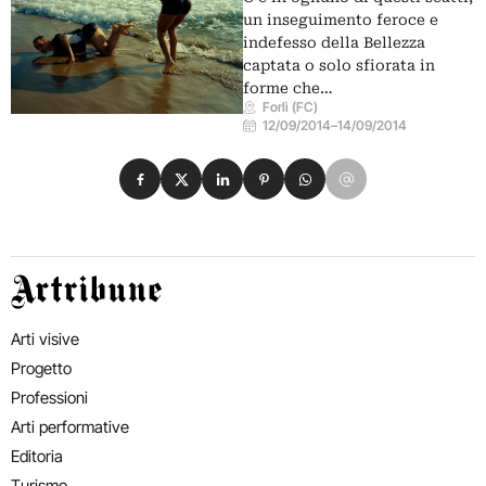
un inseguimento feroce e
indefesso della Bellezza
captata o solo sfiorata in
forme che…
Forlì (FC)
12/09/2014
–
14/09/2014
Condividi su Facebook
Condividi su X
Condividi su LinkedIn
Condividi su Pinterest
Condividi su WhatsApp
Condividi su Email
Artribune
Arti visive
Progetto
Professioni
Arti performative
Editoria
Turismo