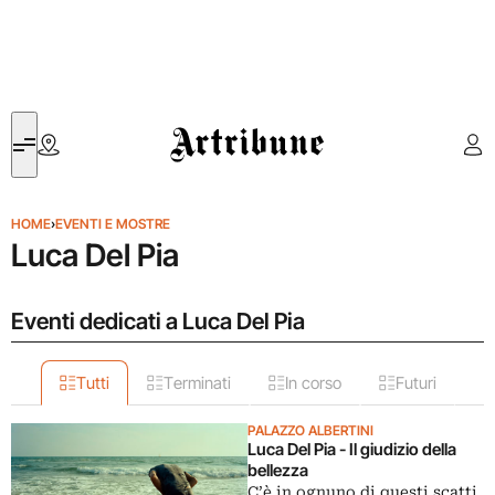
Artribune
HOME
›
EVENTI E MOSTRE
Luca Del Pia
Eventi dedicati a Luca Del Pia
Tutti
Terminati
In corso
Futuri
PALAZZO ALBERTINI
Luca Del Pia - Il giudizio della
bellezza
C’è in ognuno di questi scatti,