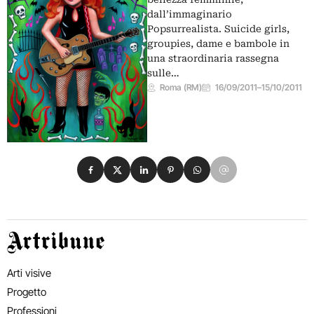
dall’immaginario
Popsurrealista. Suicide girls,
groupies, dame e bambole in
una straordinaria rassegna
sulle…
Roma (RM)
16/09/2011
–
15/10/2011
Condividi su Facebook
Condividi su X
Condividi su LinkedIn
Condividi su Pinterest
Condividi su WhatsApp
Condividi su Email
Artribune
Arti visive
Progetto
Professioni