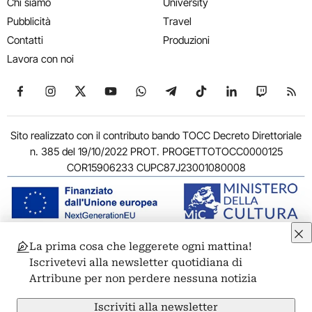
Chi siamo
University
Pubblicità
Travel
Contatti
Produzioni
Lavora con noi
Seguici su Facebook
Seguici su Instagram
Seguici su X
Seguici su YouTube
Seguici su WhatsApp
Seguici su Telegram
Seguici su TikTok
Seguici su Link
Seguici su
Segui
Sito realizzato con il contributo bando TOCC Decreto Direttoriale
n. 385 del 19/10/2022 PROT. PROGETTOTOCC0000125
COR15906233 CUPC87J23001080008
La prima cosa che leggerete ogni mattina!
© 2011-2026 ARTRIBUNE srl – Corso Vittorio Emanuele II, 287 –
Iscrivetevi alla newsletter quotidiana di
00186 Roma - P.I. 11381581005
Artribune per non perdere nessuna notizia
Privacy: Responsabile della protezione dei dati personali
ARTRIBUNE srl – Corso Vittorio Emanuele II, 287 – 00186 Roma
Iscriviti alla newsletter