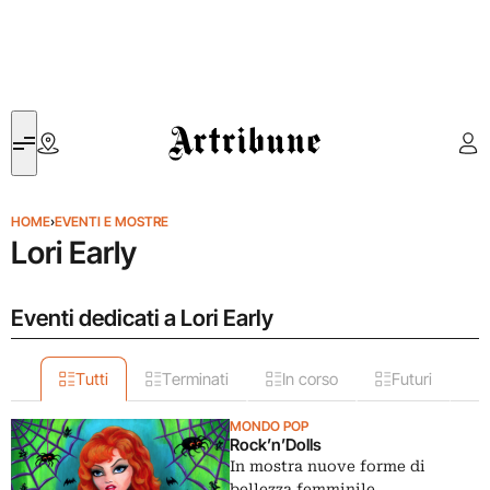
Artribune
HOME
›
EVENTI E MOSTRE
Lori Early
Eventi dedicati a Lori Early
Tutti
Terminati
In corso
Futuri
MONDO POP
Rock’n’Dolls
In mostra nuove forme di
bellezza femminile,