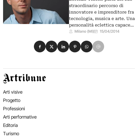
straordinario percorso di
innovatore e imprenditore fra
tecnologia, musica e arte. Una
personalità eclettica capace…
Milano (MI)
15/04/2014
Condividi su Facebook
Condividi su X
Condividi su LinkedIn
Condividi su Pinterest
Condividi su WhatsApp
Condividi su Email
Artribune
Arti visive
Progetto
Professioni
Arti performative
Editoria
Turismo