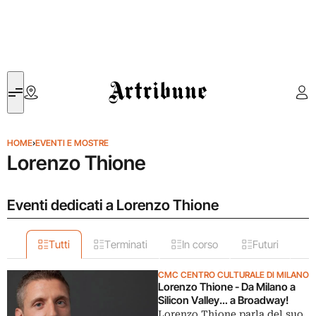
Artribune
HOME
›
EVENTI E MOSTRE
Lorenzo Thione
Eventi dedicati a Lorenzo Thione
Tutti
Terminati
In corso
Futuri
CMC CENTRO CULTURALE DI MILANO
Lorenzo Thione - Da Milano a
Silicon Valley… a Broadway!
Lorenzo Thione parla del suo