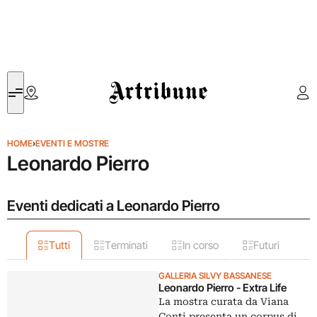
Artribune
HOME
›
EVENTI E MOSTRE
Leonardo Pierro
Eventi dedicati a Leonardo Pierro
Tutti
Terminati
In corso
Futuri
GALLERIA SILVY BASSANESE
Leonardo Pierro - Extra Life
La mostra curata da Viana
Conti presenta un corpus di