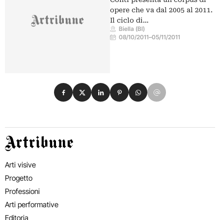
opere che va dal 2005 al 2011.
Il ciclo di…
Biella (BI)
08/10/2011
–
05/11/2011
Condividi su Facebook
Condividi su X
Condividi su LinkedIn
Condividi su Pinterest
Condividi su WhatsApp
Condividi su Email
Artribune
Arti visive
Progetto
Professioni
Arti performative
Editoria