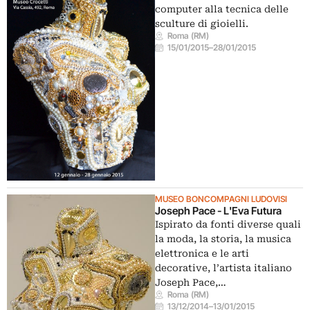
computer alla tecnica delle
sculture di gioielli.
Roma (RM)
15/01/2015
–
28/01/2015
MUSEO BONCOMPAGNI LUDOVISI
Joseph Pace - L'Eva Futura
Ispirato da fonti diverse quali
la moda, la storia, la musica
elettronica e le arti
decorative, l’artista italiano
Joseph Pace,…
Roma (RM)
13/12/2014
–
13/01/2015