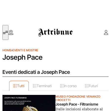
Artribune
HOME
›
EVENTI E MOSTRE
Joseph Pace
Eventi dedicati a Joseph Pace
Tutti
Terminati
In corso
Futuri
MUSEO FONDAZIONE VENANZO
CROCETTI
Joseph Pace - Filtranisme
Dalle incisioni elaborate al