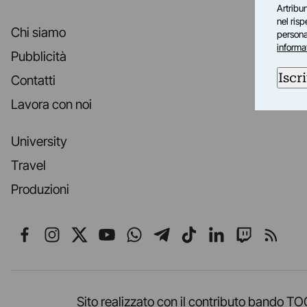
Artribun
nel ris
Chi siamo
personal
informa
Pubblicità
Iscri
Contatti
Lavora con noi
University
Travel
Produzioni
Seguici su Facebook
Seguici su Instagram
Seguici su X
Seguici su YouTube
Seguici su WhatsApp
Seguici su Telegr
Seguici su TikT
Seguici su L
Seguici 
Segui
Sito realizzato con il contributo band