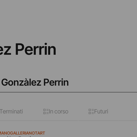
z Perrin
e Gonzàlez Perrin
Terminati
In corso
Futuri
MANOGALLERIANOTART