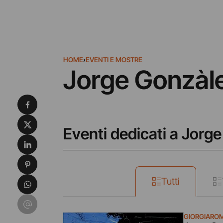
HOME
›
EVENTI E MOSTRE
Jorge Gonzàle
Condividi su Facebook
Condividi su X
Eventi dedicati a Jorg
Condividi su LinkedIn
Condividi su Pinterest
Condividi su WhatsApp
Tutti
Condividi su Email
GIORGIARO