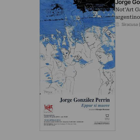
Jorge Go
Not’Art G
argentino
Siracusa 