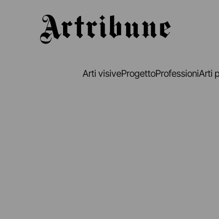
Artribune
Arti visive
Progetto
Professioni
Arti 