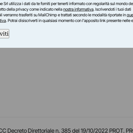
e Srl utilizza i dati da te forniti per tenerti informato con regolarità sul mondo del
petto della privacy come indicato nella
nostra informativa
. Iscrivendoti i tuoi dati
i verranno trasferiti su MailChimp e trattati secondo le modalità riportate in
que
tiva
. Potrai disiscriverti in qualsiasi momento con l'apposito link presente nelle 
viti
am
ok
inkedIn
su Twitch
ci su Rss
o TOCC Decreto Direttoriale n. 385 del 19/10/2022 