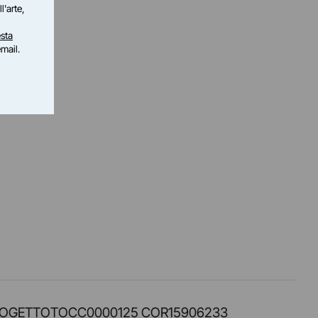
l'arte,
sta
email.
PROT. PROGETTOTOCC0000125 COR15906233