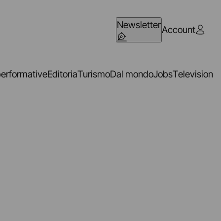
Newsletter
Account
performative
Editoria
Turismo
Dal mondo
Jobs
Television