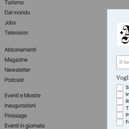
Turismo
Dal mondo
Jobs
Television
Abbonamenti
Nom
Magazine
(Obbli
Newsletter
Nome
Vogl
Podcast
S
I
Eventi e Mostre
R
Inaugurazioni
T
P
Finissage
F
Eventi in giornata