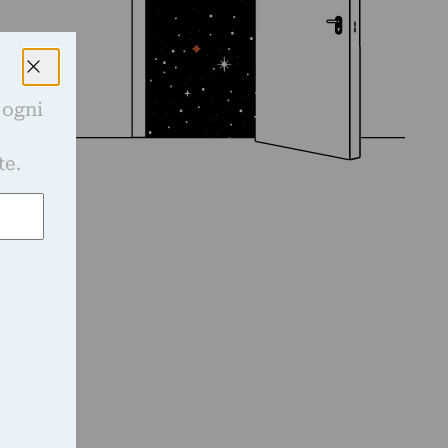
 ogni
e
te.