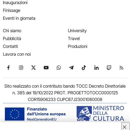
Inaugurazioni
Finissage
Eventi in giornata
Chi siamo
University
Pubblicità
Travel
Contatti
Produzioni
Lavora con noi
Seguici su Facebook
Seguici su Instagram
Seguici su X
Seguici su YouTube
Seguici su WhatsApp
Seguici su Telegram
Seguici su TikTok
Seguici su Link
Seguici su
Segui
Sito realizzato con il contributo bando TOCC Decreto Direttoriale
n. 385 del 19/10/2022 PROT. PROGETTOTOCC0000125
COR15906233 CUPC87J23001080008