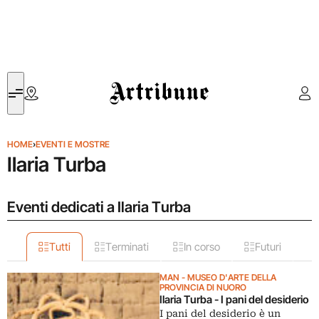
Artribune
HOME
›
EVENTI E MOSTRE
Ilaria Turba
Eventi dedicati a Ilaria Turba
Tutti
Terminati
In corso
Futuri
MAN - MUSEO D'ARTE DELLA
PROVINCIA DI NUORO
Ilaria Turba - I pani del desiderio
I pani del desiderio è un