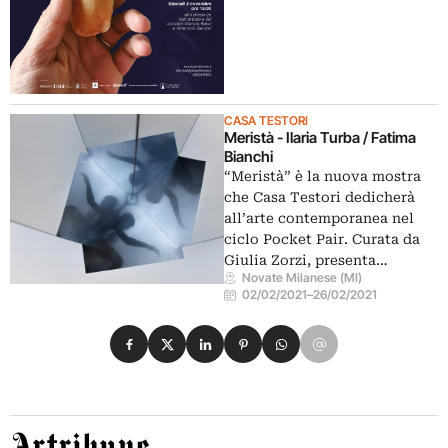
CASA TESTORI
Meristà - Ilaria Turba / Fatima
Bianchi
“Meristà” è la nuova mostra
che Casa Testori dedicherà
all’arte contemporanea nel
ciclo Pocket Pair. Curata da
Giulia Zorzi, presenta…
Novate Milanese (MI)
02/02/2021
–
26/02/2021
Condividi su Facebook
Condividi su X
Condividi su LinkedIn
Condividi su Pinterest
Condividi su WhatsApp
Condividi su Email
Artribune