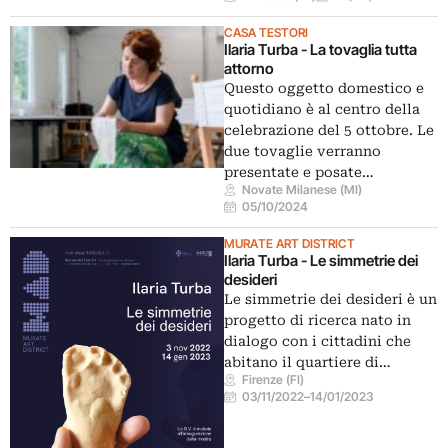
CASA TESTORI
Ilaria Turba - La tovaglia tutta
attorno
Questo oggetto domestico e
quotidiano è al centro della
celebrazione del 5 ottobre. Le
due tovaglie verranno
presentate e posate…
Novate Milanese (MI)
05/10/2024
MURATE ART DISTRICT
Ilaria Turba - Le simmetrie dei
desideri
Le simmetrie dei desideri è un
progetto di ricerca nato in
dialogo con i cittadini che
abitano il quartiere di…
Firenze (FI)
03/11/2022
–
14/01/2023