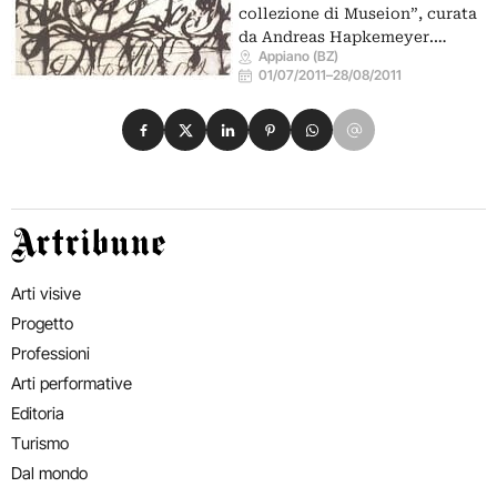
collezione di Museion”, curata
da Andreas Hapkemeyer.…
Appiano (BZ)
01/07/2011
–
28/08/2011
Condividi su Facebook
Condividi su X
Condividi su LinkedIn
Condividi su Pinterest
Condividi su WhatsApp
Condividi su Email
Artribune
Arti visive
Progetto
Professioni
Arti performative
Editoria
Turismo
Dal mondo