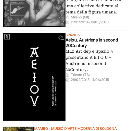
una collettiva dedicata al
tema della figura umana.
Milano (MI)
11/01/2018
–
06/03/2018
SPAZIO5
Aeiou. Austriens in second
20Century
MLZ Art dep e Spazio 5
presentano A E I O U –
Austriens in second
20Century.
Trieste (TS)
28/02/2015
–
11/04/2015
MAMBO - MUSEO D'ARTE MODERNA DI BOLOGNA