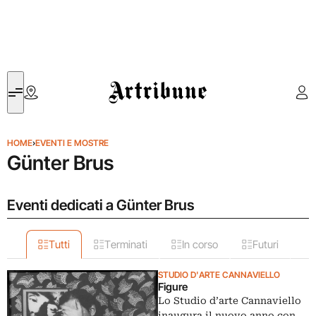
Artribune
HOME
›
EVENTI E MOSTRE
Günter Brus
Eventi dedicati a Günter Brus
Tutti
Terminati
In corso
Futuri
STUDIO D'ARTE CANNAVIELLO
Figure
Lo Studio d’arte Cannaviello
inaugura il nuovo anno con