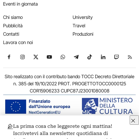
Eventi in giornata
Chi siamo
University
Pubblicità
Travel
Contatti
Produzioni
Lavora con noi
Seguici su Facebook
Seguici su Instagram
Seguici su X
Seguici su YouTube
Seguici su WhatsApp
Seguici su Telegram
Seguici su TikTok
Seguici su Link
Seguici su
Segui
Sito realizzato con il contributo bando TOCC Decreto Direttoriale
n. 385 del 19/10/2022 PROT. PROGETTOTOCC0000125
COR15906233 CUPC87J23001080008
La prima cosa che leggerete ogni mattina!
© 2011-2026 ARTRIBUNE srl – Corso Vittorio Emanuele II, 287 –
Iscrivetevi alla newsletter quotidiana di
00186 Roma - P.I. 11381581005