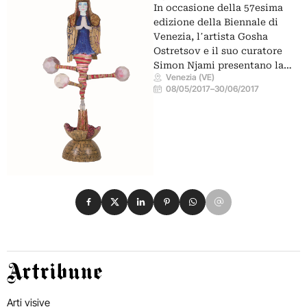
In occasione della 57esima
edizione della Biennale di
Venezia, lʼartista Gosha
Ostretsov e il suo curatore
Simon Njami presentano la…
Venezia (VE)
08/05/2017
–
30/06/2017
Condividi su Facebook
Condividi su X
Condividi su LinkedIn
Condividi su Pinterest
Condividi su WhatsApp
Condividi su Email
Artribune
Arti visive