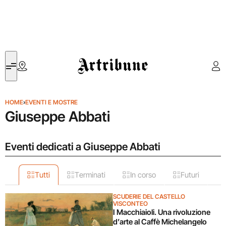
Artribune
HOME
›
EVENTI E MOSTRE
Giuseppe Abbati
Eventi dedicati a Giuseppe Abbati
Tutti
Terminati
In corso
Futuri
SCUDERIE DEL CASTELLO
VISCONTEO
I Macchiaioli. Una rivoluzione
d’arte al Caffè Michelangelo