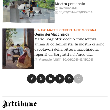
Mostra personale
Inveruno (MI)
15/02/2014
–
02/03/2014
CENTRO MATTEUCCI PER L'ARTE MODERNA
Genio dei Macchiaioli
Mario Borgiotti: occhio conoscitore,
anima di collezionista. In mostra ci sono
capolavori della pittura macchiaiola,
reperiti da Borgiotti nell’arco di…
Viareggio (LU)
30/06/2011
–
13/11/2011
Condividi su Facebook
Condividi su X
Condividi su LinkedIn
Condividi su Pinterest
Condividi su WhatsApp
Condividi su Email
Artribune