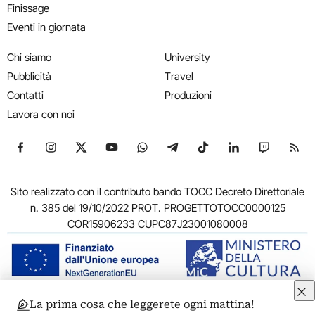
Finissage
Eventi in giornata
Chi siamo
University
Pubblicità
Travel
Contatti
Produzioni
Lavora con noi
Seguici su Facebook
Seguici su Instagram
Seguici su X
Seguici su YouTube
Seguici su WhatsApp
Seguici su Telegram
Seguici su TikTok
Seguici su Link
Seguici su
Segui
Sito realizzato con il contributo bando TOCC Decreto Direttoriale
n. 385 del 19/10/2022 PROT. PROGETTOTOCC0000125
COR15906233 CUPC87J23001080008
La prima cosa che leggerete ogni mattina!
© 2011-2026 ARTRIBUNE srl – Corso Vittorio Emanuele II, 287 –