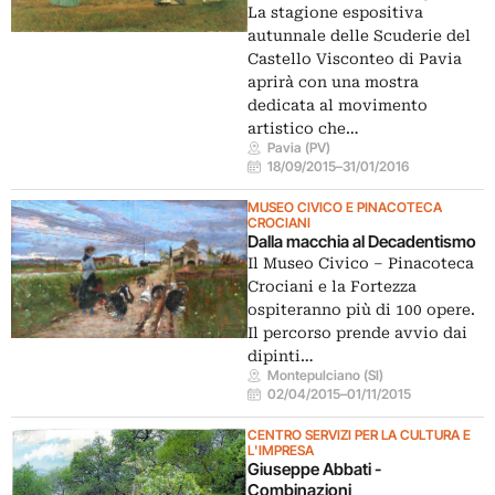
La stagione espositiva
autunnale delle Scuderie del
Castello Visconteo di Pavia
aprirà con una mostra
dedicata al movimento
artistico che…
Pavia (PV)
18/09/2015
–
31/01/2016
MUSEO CIVICO E PINACOTECA
CROCIANI
Dalla macchia al Decadentismo
Il Museo Civico – Pinacoteca
Crociani e la Fortezza
ospiteranno più di 100 opere.
Il percorso prende avvio dai
dipinti…
Montepulciano (SI)
02/04/2015
–
01/11/2015
CENTRO SERVIZI PER LA CULTURA E
L'IMPRESA
Giuseppe Abbati -
Combinazioni