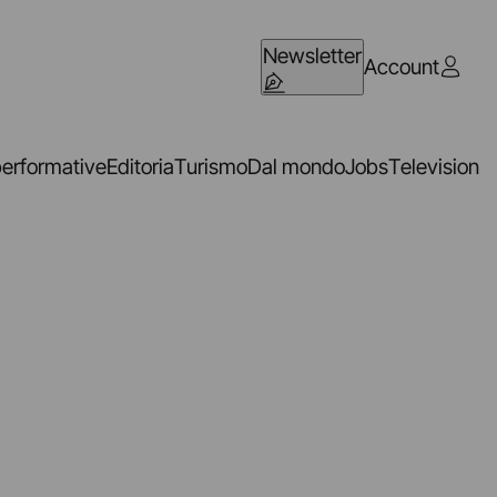
Newsletter
Account
performative
Editoria
Turismo
Dal mondo
Jobs
Television