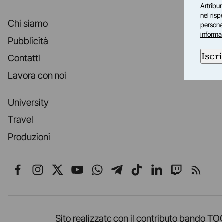
Artribun
nel ris
Chi siamo
personal
informa
Pubblicità
Iscri
Contatti
Lavora con noi
University
Travel
Produzioni
Seguici su Facebook
Seguici su Instagram
Seguici su X
Seguici su YouTube
Seguici su WhatsApp
Seguici su Telegr
Seguici su TikT
Seguici su L
Seguici 
Segui
Sito realizzato con il contributo band