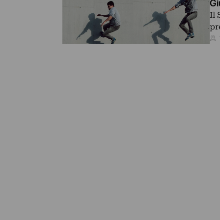
Gi
Il
pr