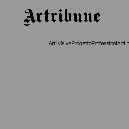
Artribune
Arti visive
Progetto
Professioni
Arti 