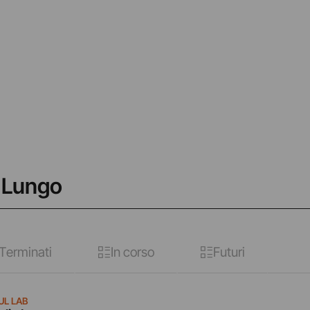
a Lungo
Terminati
In corso
Futuri
UL LAB