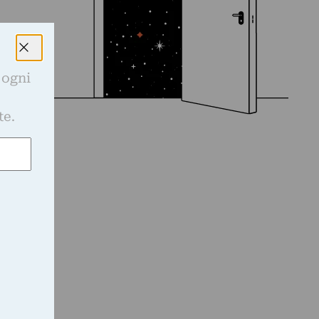
 ogni
e
te.