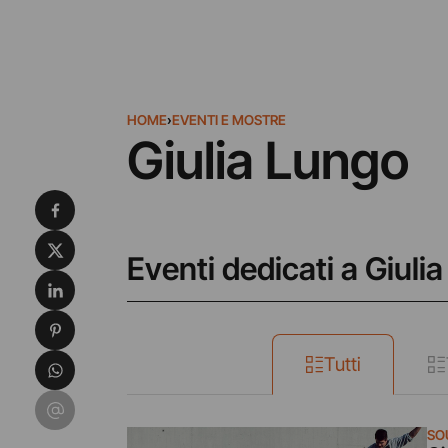
HOME
›
EVENTI E MOSTRE
Giulia Lungo
Condividi su Facebook
Condividi su X
Eventi dedicati a Giuli
Condividi su LinkedIn
Condividi su Pinterest
Condividi su WhatsApp
Tutti
Condividi su Email
SO