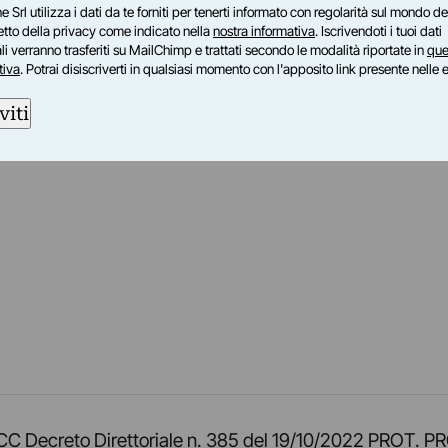
e Srl utilizza i dati da te forniti per tenerti informato con regolarità sul mondo del
petto della privacy come indicato nella
nostra informativa
. Iscrivendoti i tuoi dati
i verranno trasferiti su MailChimp e trattati secondo le modalità riportate in
que
tiva
. Potrai disiscriverti in qualsiasi momento con l'apposito link presente nelle 
viti
am
ok
inkedIn
su Twitch
ci su Rss
o TOCC Decreto Direttoriale n. 385 del 19/10/2022 