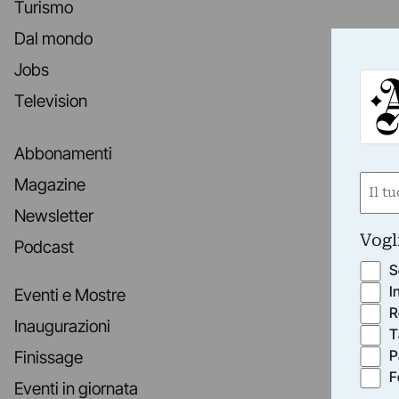
Turismo
Dal mondo
Jobs
Television
Abbonamenti
Nom
Magazine
(Obbli
Newsletter
Nome
Vogl
Podcast
S
I
Eventi e Mostre
R
Inaugurazioni
T
P
Finissage
F
Eventi in giornata