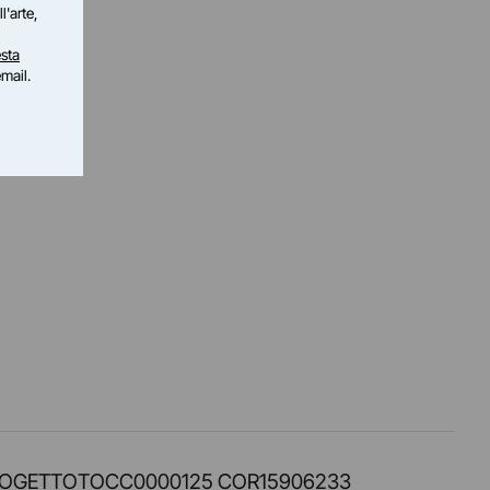
l'arte,
sta
email.
PROT. PROGETTOTOCC0000125 COR15906233