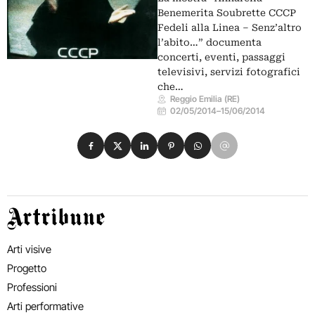
Benemerita Soubrette CCCP
Fedeli alla Linea – Senz’altro
l’abito…” documenta
concerti, eventi, passaggi
televisivi, servizi fotografici
che…
Reggio Emilia (RE)
02/05/2014
–
15/06/2014
Condividi su Facebook
Condividi su X
Condividi su LinkedIn
Condividi su Pinterest
Condividi su WhatsApp
Condividi su Email
Artribune
Arti visive
Progetto
Professioni
Arti performative