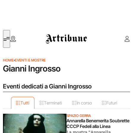
Artribune
HOME
›
EVENTI E MOSTRE
Gianni Ingrosso
Eventi dedicati a Gianni Ingrosso
Tutti
Terminati
In corso
Futuri
SPAZIO GERRA
Annarella Benemerita Soubrette
CCCP Fedeli alla Linea
La mostra “Annarella