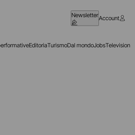
Newsletter
Account
performative
Editoria
Turismo
Dal mondo
Jobs
Television