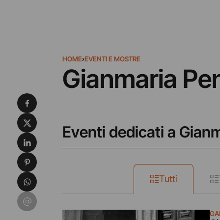
HOME
›
EVENTI E MOSTRE
Gianmaria Pe
Condividi su Facebook
Condividi su X
Eventi dedicati a Gian
Condividi su LinkedIn
Condividi su Pinterest
Condividi su WhatsApp
Tutti
Condividi su Email
GA