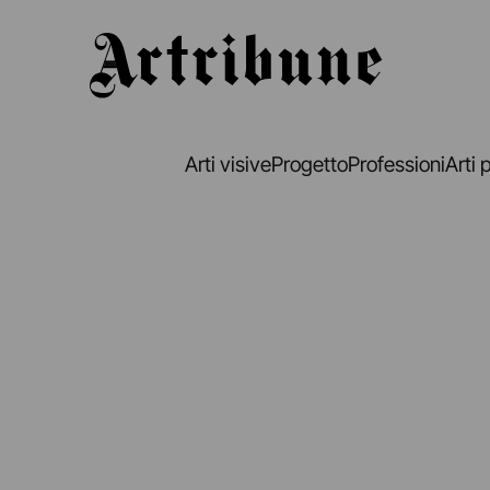
Artribune
Arti visive
Progetto
Professioni
Arti 