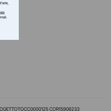
l'arte,
sta
email.
PROT. PROGETTOTOCC0000125 COR15906233