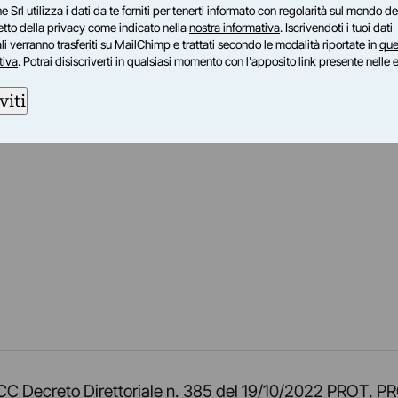
e Srl utilizza i dati da te forniti per tenerti informato con regolarità sul mondo del
petto della privacy come indicato nella
nostra informativa
. Iscrivendoti i tuoi dati
i verranno trasferiti su MailChimp e trattati secondo le modalità riportate in
que
tiva
. Potrai disiscriverti in qualsiasi momento con l'apposito link presente nelle 
viti
am
ok
inkedIn
su Twitch
ci su Rss
o TOCC Decreto Direttoriale n. 385 del 19/10/2022 