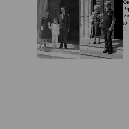
Gi
Ri
Vi
gi