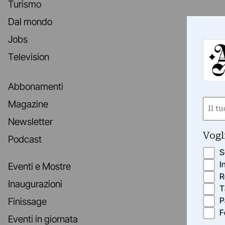
Turismo
Dal mondo
Jobs
Television
Abbonamenti
Nom
Magazine
(Obbli
Newsletter
Nome
Vogl
Podcast
S
I
Eventi e Mostre
R
Inaugurazioni
T
P
Finissage
F
Eventi in giornata