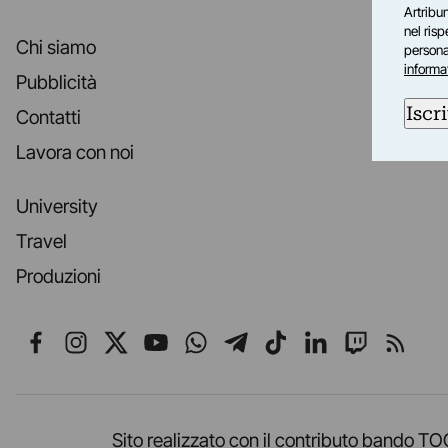
Artribun
nel ris
Chi siamo
personal
informa
Pubblicità
Iscri
Contatti
Lavora con noi
University
Travel
Produzioni
Seguici su Facebook
Seguici su Instagram
Seguici su X
Seguici su YouTube
Seguici su WhatsApp
Seguici su Telegr
Seguici su TikT
Seguici su L
Seguici 
Segui
Sito realizzato con il contributo band