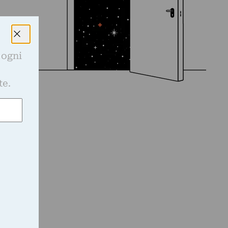
 ogni
e
te.