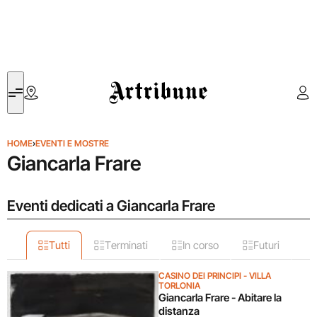
Artribune
HOME
›
EVENTI E MOSTRE
Giancarla Frare
Eventi dedicati a Giancarla Frare
Tutti
Terminati
In corso
Futuri
CASINO DEI PRINCIPI - VILLA
TORLONIA
Giancarla Frare - Abitare la
distanza