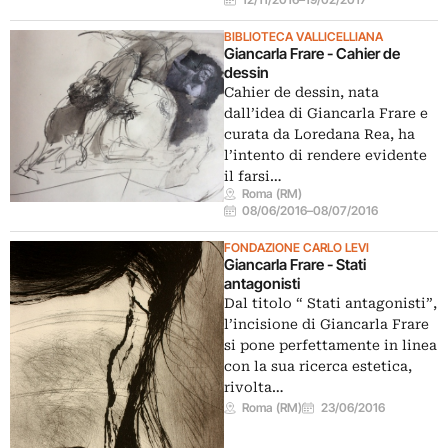
BIBLIOTECA VALLICELLIANA
Giancarla Frare - Cahier de
dessin
Cahier de dessin, nata
dall’idea di Giancarla Frare e
curata da Loredana Rea, ha
l’intento di rendere evidente
il farsi…
Roma (RM)
08/06/2016
–
08/07/2016
FONDAZIONE CARLO LEVI
Giancarla Frare - Stati
antagonisti
Dal titolo “ Stati antagonisti”,
l’incisione di Giancarla Frare
si pone perfettamente in linea
con la sua ricerca estetica,
rivolta…
Roma (RM)
23/06/2016