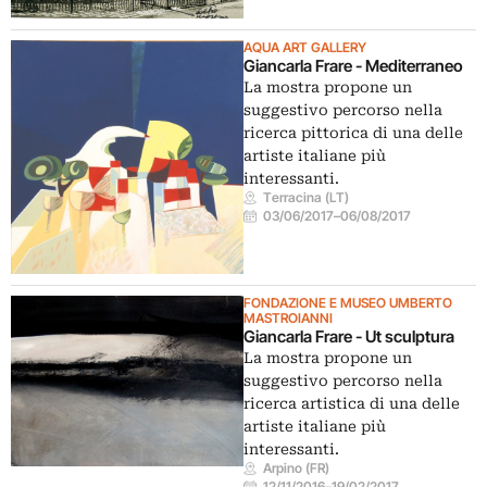
AQUA ART GALLERY
Giancarla Frare - Mediterraneo
La mostra propone un
suggestivo percorso nella
ricerca pittorica di una delle
artiste italiane più
interessanti.
Terracina (LT)
03/06/2017
–
06/08/2017
FONDAZIONE E MUSEO UMBERTO
MASTROIANNI
Giancarla Frare - Ut sculptura
La mostra propone un
suggestivo percorso nella
ricerca artistica di una delle
artiste italiane più
interessanti.
Arpino (FR)
12/11/2016
–
19/02/2017