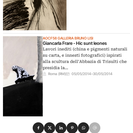
AOCF58 GALLERIA BRUNO LISI
Giancarla Frare - Hic sunt leones
Lavori inediti (china e pigmenti naturali
su carta, e innesti fotografici) ispirati
alla scultura dell’Abbazia di Trisulti che
presidia la…
Roma (RM)
05/05/2014
–
30/05/2014
Condividi su Facebook
Condividi su X
Condividi su LinkedIn
Condividi su Pinterest
Condividi su WhatsApp
Condividi su Email