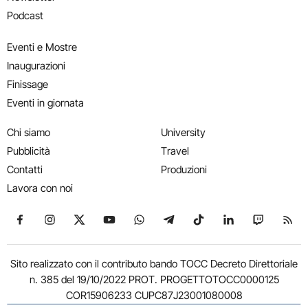
Podcast
Eventi e Mostre
Inaugurazioni
Finissage
Eventi in giornata
Chi siamo
University
Pubblicità
Travel
Contatti
Produzioni
Lavora con noi
Seguici su Facebook
Seguici su Instagram
Seguici su X
Seguici su YouTube
Seguici su WhatsApp
Seguici su Telegram
Seguici su TikTok
Seguici su Link
Seguici su
Segui
Sito realizzato con il contributo bando TOCC Decreto Direttoriale
n. 385 del 19/10/2022 PROT. PROGETTOTOCC0000125
COR15906233 CUPC87J23001080008