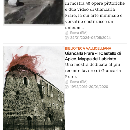
In mostra 50 opere pittoriche
e due video di Giancarla
Frare, la cui arte minimale e
versatile costituisce un
unicum…
Roma (RM)
24/01/2024
–
05/05/2024
BIBLIOTECA VALLICELLIANA
Giancarla Frare - Il Castello di
Apice. Mappa del Labirinto
Una mostra dedicata al più
recente lavoro di Giancarla
Frare.
Roma (RM)
19/12/2019
–
20/01/2020