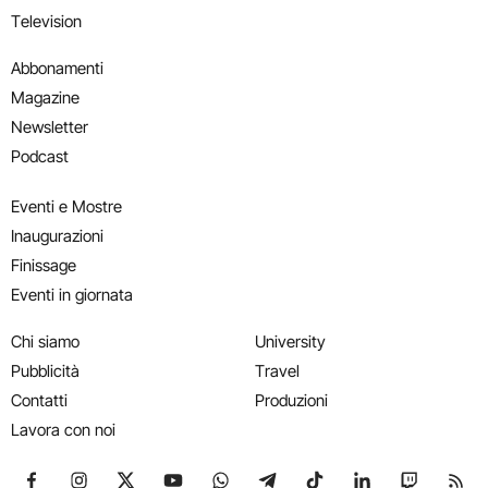
Television
Abbonamenti
Magazine
Newsletter
Podcast
Eventi e Mostre
Inaugurazioni
Finissage
Eventi in giornata
Chi siamo
University
Pubblicità
Travel
Contatti
Produzioni
Lavora con noi
Seguici su Facebook
Seguici su Instagram
Seguici su X
Seguici su YouTube
Seguici su WhatsApp
Seguici su Telegram
Seguici su TikTok
Seguici su Link
Seguici su
Segui