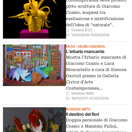
pitto-sculture di Giacomo
Cossio, sospesa tra
esaltazione e mistificazione
dell’idea di “naturale”.
Cesena (FC)
11/03/2018
–
15/04/2018
MUVI - MUSEI VIADANA
L’erbario mancante
Mostra l’Erbario mancante di
Giacomo Cossio e Luca
Moscariello a cura di Simona
Gavioli presso la Galleria
Civica d’Arte
Contemporanea…
Viadana (MN)
18/11/2017
–
07/01/2018
BONIONI ARTE
Il destino dei fiori
Doppia personale di Giacomo
Cossio e Massimo Pulini,