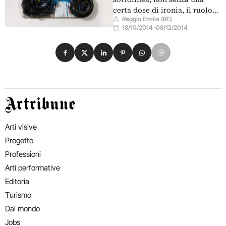
certa dose di ironia, il ruolo…
Reggio Emilia (RE)
18/10/2014
–
08/12/2014
Condividi su Facebook
Condividi su X
Condividi su LinkedIn
Condividi su Pinterest
Condividi su WhatsApp
Condividi su Email
Artribune
Arti visive
Progetto
Professioni
Arti performative
Editoria
Turismo
Dal mondo
Jobs