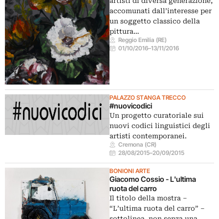
artisti di diversa generazione,
accomunati dall’interesse per
un soggetto classico della
pittura…
Reggio Emilia (RE)
01/10/2016
–
13/11/2016
PALAZZO STANGA TRECCO
#nuovicodici
Un progetto curatoriale sui
nuovi codici linguistici degli
artisti contemporanei.
Cremona (CR)
28/08/2015
–
20/09/2015
BONIONI ARTE
Giacomo Cossio - L'ultima
ruota del carro
Il titolo della mostra –
“L’ultima ruota del carro” –
sottolinea, non senza una