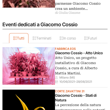
parmense Giacomo Cossio
crea un ambiente…
di Giulia Giaume
Eventi dedicati a Giacomo Cossio
Tutti
Terminati
In corso
Futuri
FABBRICA EOS
Giacomo Cossio - Atto Unico
Atto Unico, un progetto
installativo di Giacomo
Cossio, a cura di Alberto
Mattia Martini.
Milano (MI)
10/06/2021
–
28/08/2021
CORTE ZAVATTINI 31
Giacomo Cossio - Stati di
Natura
La percezione della natura
contemporanea nelle potenti